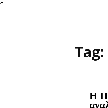
Tag:
Η Π
ανα