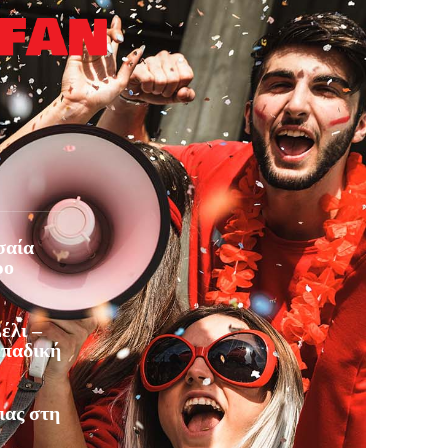
σαία
ρο
έλι –
οπαδική
ιας στη