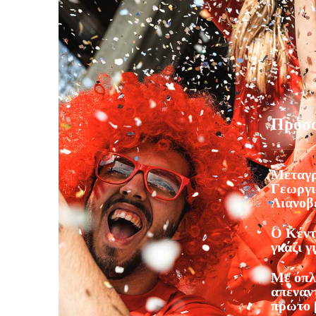
Πρόσ
Μεταγρ
Γεωργι
Λιανοβ
Ο Κέντ
γκάζι γ
Με όπλ
απέναντ
πρώτο 