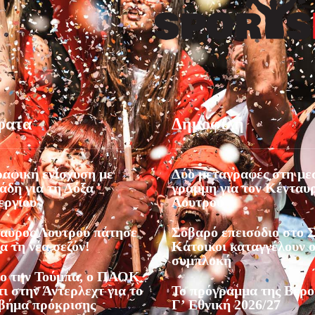
φατα
Δημοφιλή
αφική ενίσχυση με
Δύο μεταγραφές στη με
άδη για τη Δόξα
γραμμή για τον Κένταυ
εργίου
Λουτρού
αυρος Λουτρού πάτησε
Σοβαρό επεισόδιο στο Σ
ια τη νέα σεζόν!
Κάτοικοι καταγγέλουν 
συμπλοκή
ο την Τούμπα, ο ΠΑΟΚ
ι στην Άντερλεχτ για το
Το πρόγραμμα της Βέρο
βήμα πρόκρισης
Γ’ Εθνική 2026/27