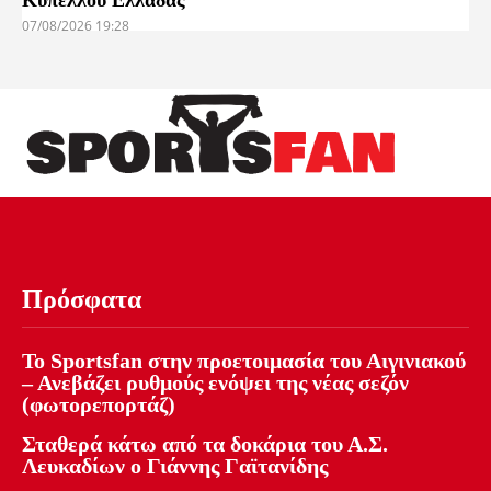
Κυπέλλου Ελλάδας
07/08/2026 19:28
Πρόσφατα
Το Sportsfan στην προετοιμασία του Αιγινιακού
– Ανεβάζει ρυθμούς ενόψει της νέας σεζόν
(φωτορεπορτάζ)
Σταθερά κάτω από τα δοκάρια του Α.Σ.
Λευκαδίων ο Γιάννης Γαϊτανίδης