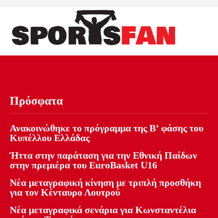
Πρόσφατα
Ανακοινώθηκε το πρόγραμμα της Β’ φάσης του
Κυπέλλου Ελλάδας
Ήττα στην παράταση για την Εθνική Παίδων
στην πρεμιέρα του EuroBasket U16
Νέα μεταγραφική κίνηση με τριπλή προσθήκη
για τον Κένταυρο Λουτρού
Νέα μεταγραφικά σενάρια για Κωνσταντέλια