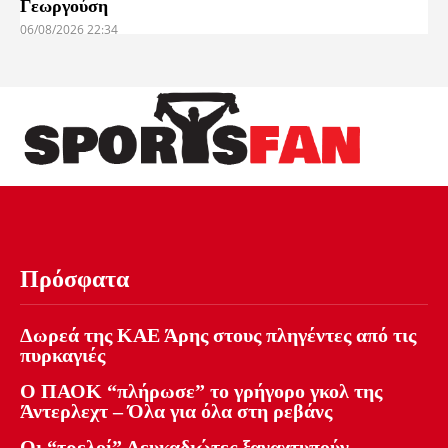
Γεωργούση
06/08/2026 22:34
Πρόσφατα
Δωρεά της ΚΑΕ Άρης στους πληγέντες από τις
πυρκαγιές
Ο ΠΑΟΚ “πλήρωσε” το γρήγορο γκολ της
Άντερλεχτ – Όλα για όλα στη ρεβάνς
Οι “τρελοί” Λευκαδιώτες ξαναχτυπούν –