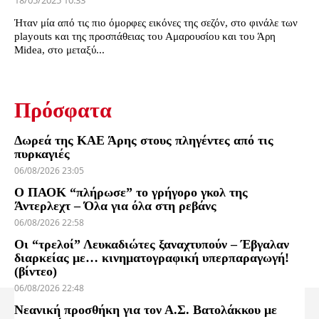
18/05/2025 10:33
Ήταν μία από τις πιο όμορφες εικόνες της σεζόν, στο φινάλε των
playouts και της προσπάθειας του Αμαρουσίου και του Άρη
Midea, στο μεταξύ...
Πρόσφατα
Δωρεά της ΚΑΕ Άρης στους πληγέντες από τις
πυρκαγιές
06/08/2026 23:05
Ο ΠΑΟΚ “πλήρωσε” το γρήγορο γκολ της
Άντερλεχτ – Όλα για όλα στη ρεβάνς
06/08/2026 22:58
Οι “τρελοί” Λευκαδιώτες ξαναχτυπούν – Έβγαλαν
διαρκείας με… κινηματογραφική υπερπαραγωγή!
(βίντεο)
06/08/2026 22:48
Νεανική προσθήκη για τον Α.Σ. Βατολάκκου με