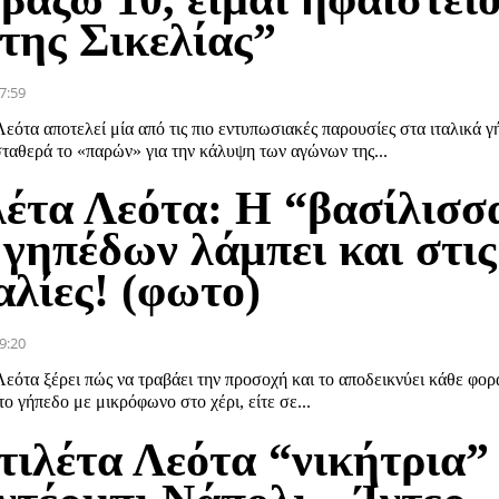
 της Σικελίας”
7:59
εότα αποτελεί μία από τις πιο εντυπωσιακές παρουσίες στα ιταλικά γ
σταθερά το «παρών» για την κάλυψη των αγώνων της...
λέτα Λεότα: Η “βασίλισσ
 γηπέδων λάμπει και στις
αλίες! (φωτο)
9:20
εότα ξέρει πώς να τραβάει την προσοχή και το αποδεικνύει κάθε φορά
το γήπεδο με μικρόφωνο στο χέρι, είτε σε...
τιλέτα Λεότα “νικήτρια”