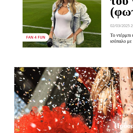
του 
(φω
02/03/2025 2
Το ντέρμπι 
FAN 4 FUN
ισόπαλο με 
Πρόσ