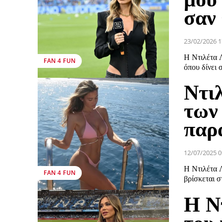
σαν
23/02/2026 1
Η Ντιλέτα Λ
FAN 4 FUN
όπου δίνει 
Ντι
των
παρ
12/07/2025 0
Η Ντιλέτα Λ
FAN 4 FUN
βρίσκεται σ
Η Ν