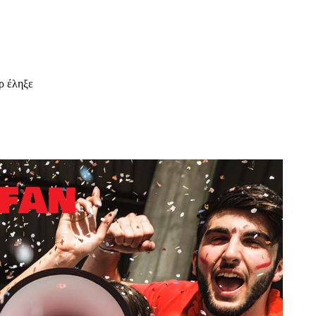
ρ έληξε