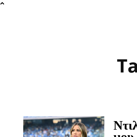
T
Ντι
μου 