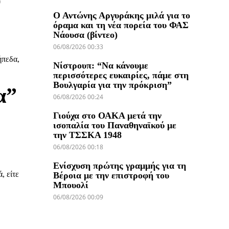
Ο Αντώνης Αργυράκης μιλά για το
όραμα και τη νέα πορεία του ΦΑΣ
Νάουσα (βίντεο)
06/08/2026 00:33
ήπεδα,
Νίστρουπ: “Να κάνουμε
περισσότερες ευκαιρίες, πάμε στη
Βουλγαρία για την πρόκριση”
α”
06/08/2026 00:24
Γιούχα στο ΟΑΚΑ μετά την
ισοπαλία του Παναθηναϊκού με
την ΤΣΣΚΑ 1948
06/08/2026 00:18
Ενίσχυση πρώτης γραμμής για τη
, είτε
Βέροια με την επιστροφή του
Μπουολί
06/08/2026 00:09