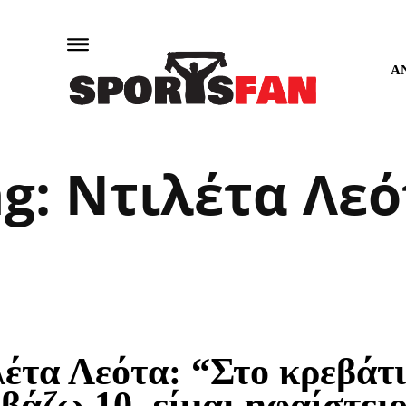
Α
ag:
Ντιλέτα Λεό
λέτα Λεότα: “Στο κρεβάτ
βάζω 10, είμαι ηφαίστει