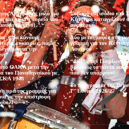
νης Αργυράκης μιλά για
Σοβαρό επεισόδιο στο Σ
α και τη νέα πορεία του
Κάτοικοι καταγγέλουν 
ουσα (βίντεο)
συμπλοκή
υπ: “Να κάνουμε
Δύο μεταγραφές στη με
τερες ευκαιρίες, πάμε
γραμμή για τον Κένταυ
λγαρία για την
Λουτρού
ση”
“4all” στην Πιερίων: 
 στο ΟΑΚΑ μετά την
βρίσκεις τα πάντα και σ
ία του Παναθηναϊκού με
που δεν υπάρχουν!
ΣΚΑ 1948
Το πρόγραμμα της Βέρο
ση πρώτης γραμμής για
Γ’ Εθνική 2026/27
οια με την επιστροφή
ουολί