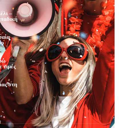
έλι –
οπαδική
σαία
ρο
Εδώ
ε τιμές
ιας στη