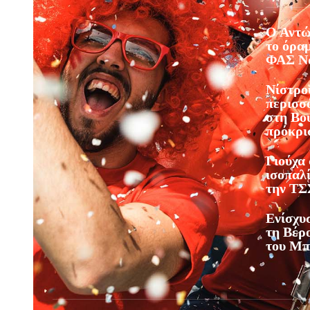
Ο Αντώ
το όραμ
ΦΑΣ Νά
Νίστρο
περισσό
στη Βου
πρόκρι
Γιούχα
ισοπαλ
την ΤΣ
Ενίσχυ
τη Βέρ
του Μπ