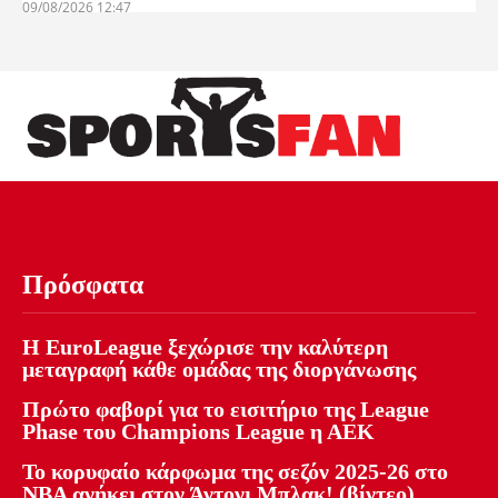
09/08/2026 12:47
Πρόσφατα
Η EuroLeague ξεχώρισε την καλύτερη
μεταγραφή κάθε ομάδας της διοργάνωσης
Πρώτο φαβορί για το εισιτήριο της League
Phase του Champions League η ΑΕΚ
Το κορυφαίο κάρφωμα της σεζόν 2025-26 στο
NBA ανήκει στον Άντονι Μπλακ! (βίντεο)