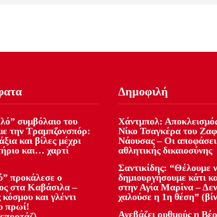
φατα
Δημοφιλή
ελό” συμβόλαιο του
Χάντμπολ: Αποκλεισμός
με την Τραμπζονσπόρ:
Νίκο Τσαγκέρα του Ζα
ξια και βίλες μέχρι
Νάουσας – Οι αποφάσει
ήριο και… χαρτί
αθλητικής δικαιοσύνης
Σαντικίδης: “Θέλουμε 
ό” προκάλεσε ο
δημιουργήσουμε κάτι κ
ος στα Καβάσιλα –
στην Αγία Μαρίνα – Δεν
 κόσμου και γλέντι
χαλούσε η 1η θέση” (βί
ο πρωί!
Ανεβάζει ρυθμούς η Βέρ
επορτάζ)