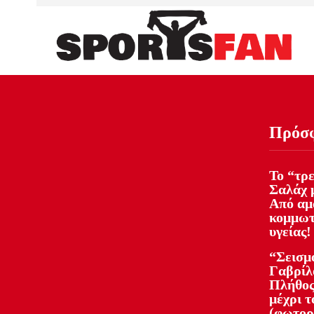
Πρόσ
Το “τρ
Σαλάχ 
Από αμά
κομμωτ
υγείας!
“Σεισμ
Γαβρίλ
Πλήθος
μέχρι τ
(φωτορ