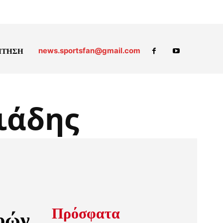
news.sportsfan@gmail.com
ΗΤΗΣΗ
ιάδης
Πρόσφατα
φών