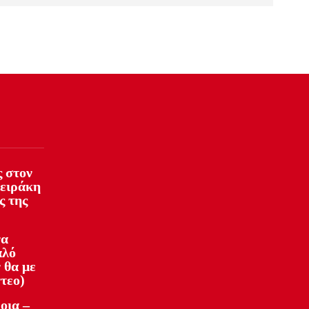
 στον
φειράκη
ς της
να
αλό
 θα με
ντεο)
οια –