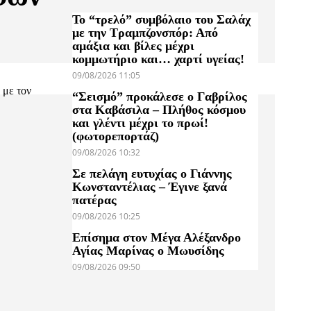
Το “τρελό” συμβόλαιο του Σαλάχ
με την Τραμπζονσπόρ: Από
αμάξια και βίλες μέχρι
κομμωτήριο και… χαρτί υγείας!
09/08/2026 11:05
 με τον
“Σεισμό” προκάλεσε ο Γαβρίλος
στα Καβάσιλα – Πλήθος κόσμου
και γλέντι μέχρι το πρωί!
(φωτορεπορτάζ)
09/08/2026 10:32
Σε πελάγη ευτυχίας ο Γιάννης
Κωνσταντέλιας – Έγινε ξανά
πατέρας
09/08/2026 10:25
Επίσημα στον Μέγα Αλέξανδρο
Αγίας Μαρίνας ο Μωυσίδης
09/08/2026 09:50