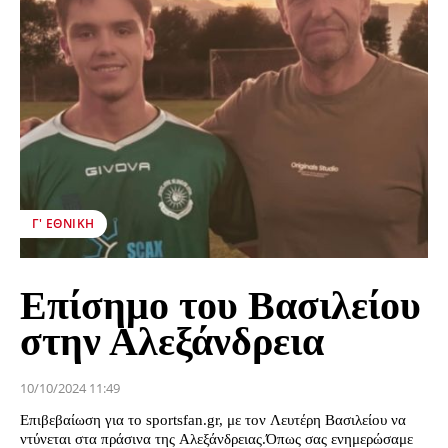
Γ' ΕΘΝΙΚΉ
Επίσημο του Βασιλείου
στην Αλεξάνδρεια
10/10/2024 11:49
Επιβεβαίωση για το sportsfan.gr, με τον Λευτέρη Βασιλείου να
ντύνεται στα πράσινα της Αλεξάνδρειας.Όπως σας ενημερώσαμε