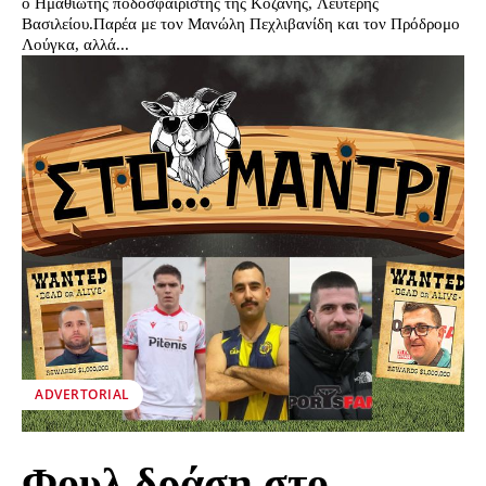
ο Ημαθιώτης ποδοσφαιριστής της Κοζάνης, Λευτέρης
Βασιλείου.Παρέα με τον Μανώλη Πεχλιβανίδη και τον Πρόδρομο
Λούγκα, αλλά...
ADVERTORIAL
Φουλ δράση στο