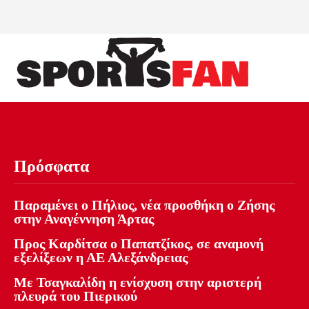
Πρόσφατα
Παραμένει ο Πήλιος, νέα προσθήκη ο Ζήσης
στην Αναγέννηση Άρτας
Προς Καρδίτσα ο Παπατζίκος, σε αναμονή
εξελίξεων η ΑΕ Αλεξάνδρειας
Με Τσαγκαλίδη η ενίσχυση στην αριστερή
πλευρά του Πιερικού