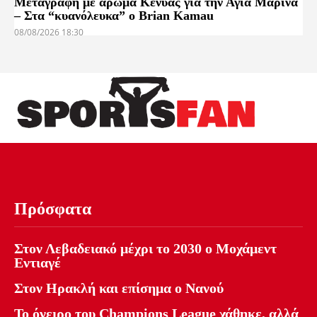
Μεταγραφή με άρωμα Κένυας για την Αγία Μαρίνα
– Στα “κυανόλευκα” ο Brian Kamau
08/08/2026 18:30
Πρόσφατα
Στον Λεβαδειακό μέχρι το 2030 ο Μοχάμεντ
Εντιαγέ
Στον Ηρακλή και επίσημα ο Νανού
Το όνειρο του Champions League χάθηκε, αλλά