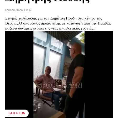
09/09/2024 11:37
Στιγμές χαλάρωσης για τον Δημήτρη Ιτούδη στο κέντρο της
Βέροιας.Ο σπουδαίος προπονητής με καταγωγή από την Ημαθία,
μαζεύει δυνάμεις ενόψει της νέας μπασκετικής χρονιάς...
FAN 4 FUN