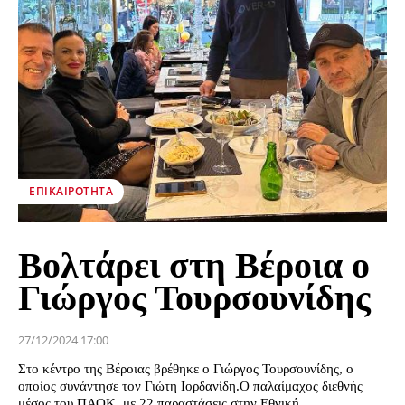
ΕΠΙΚΑΙΡΌΤΗΤΑ
Βολτάρει στη Βέροια ο
Γιώργος Τουρσουνίδης
27/12/2024 17:00
Στο κέντρο της Βέροιας βρέθηκε ο Γιώργος Τουρσουνίδης, ο
οποίος συνάντησε τον Γιώτη Ιορδανίδη.Ο παλαίμαχος διεθνής
μέσος του ΠΑΟΚ, με 22 παραστάσεις στην Εθνική...