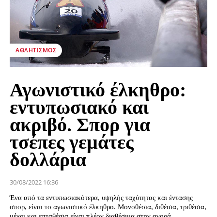
ΑΘΛΗΤΙΣΜΌΣ
Αγωνιστικό έλκηθρο:
εντυπωσιακό και
ακριβό. Σπορ για
τσέπες γεμάτες
δολλάρια
30/08/2022 16:36
Ένα από τα εντυπωσιακότερα, υψηλής ταχύτητας και έντασης
σπορ, είναι το αγωνιστικό έλκηθρο. Μονοθέσια, διθέσια, τριθέσια,
μέχρι και επταθέσια είναι πλέον διαθέσιμα στην αγορά...