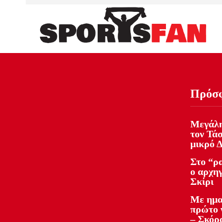
Πρόσ
Μεγάλη
τον Τάσ
μικρό 
Στο “ρ
ο αρχηγ
Σκίρι
Με ημα
πρώτο 
– Σκόρ