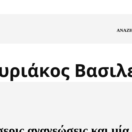
ΑΝΑΖ
υριάκος Βασιλ
ερις ανανεώσεις και μία