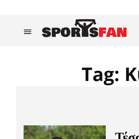
Tag:
Κ
Τέσσ