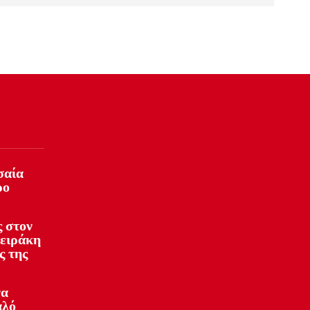
σαία
ρο
 στον
φειράκη
ς της
να
αλό