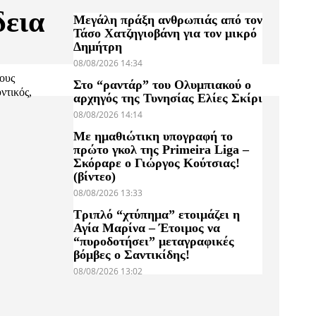
δεια
Μεγάλη πράξη ανθρωπιάς από τον
Τάσο Χατζηγιοβάνη για τον μικρό
Δημήτρη
08/08/2026 14:34
ους
Στο “ραντάρ” του Ολυμπιακού ο
ντικός,
αρχηγός της Τυνησίας Ελίες Σκίρι
08/08/2026 14:14
Με ημαθιώτικη υπογραφή το
πρώτο γκολ της Primeira Liga –
Σκόραρε ο Γιώργος Κούτσιας!
(βίντεο)
08/08/2026 13:33
Τριπλό “χτύπημα” ετοιμάζει η
Αγία Μαρίνα – Έτοιμος να
“πυροδοτήσει” μεταγραφικές
βόμβες ο Σαντικίδης!
08/08/2026 13:02