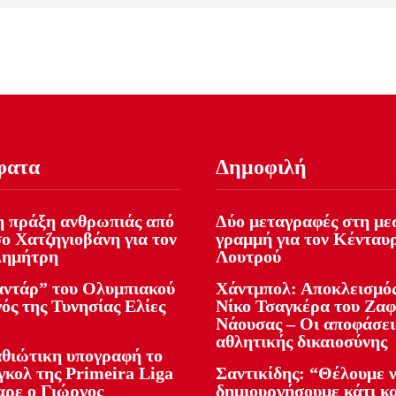
φατα
Δημοφιλή
 πράξη ανθρωπιάς από
Δύο μεταγραφές στη με
ο Χατζηγιοβάνη για τον
γραμμή για τον Κένταυ
Δημήτρη
Λουτρού
αντάρ” του Ολυμπιακού
Χάντμπολ: Αποκλεισμός
ός της Τυνησίας Ελίες
Νίκο Τσαγκέρα του Ζα
Νάουσας – Οι αποφάσει
αθλητικής δικαιοσύνης
θιώτικη υπογραφή το
γκολ της Primeira Liga
Σαντικίδης: “Θέλουμε 
αρε ο Γιώργος
δημιουργήσουμε κάτι κ