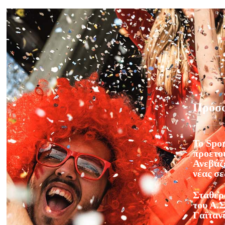
Πρόσ
Το Spor
προετοι
Ανεβάζε
νέας σ
Σταθερ
του Α.Σ
Γαϊταν