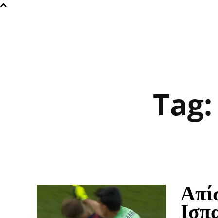
Tag
Απί
Ισπ