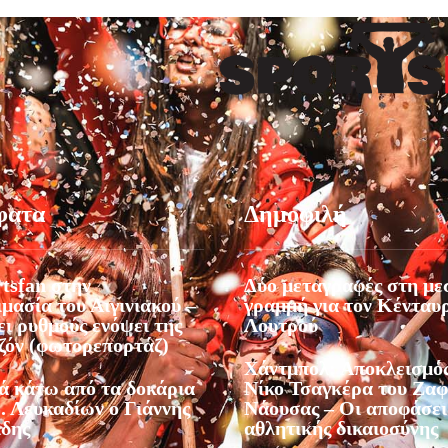
φατα
Δημοφιλή
tsfan στην
Δύο μεταγραφές στη με
μασία του Αιγινιακού –
γραμμή για τον Κένταυ
ι ρυθμούς ενόψει της
Λουτρού
εζόν (φωτορεπορτάζ)
Χάντμπολ: Αποκλεισμός
ά κάτω από τα δοκάρια
Νίκο Τσαγκέρα του Ζα
. Λευκαδίων ο Γιάννης
Νάουσας – Οι αποφάσει
ίδης
αθλητικής δικαιοσύνης