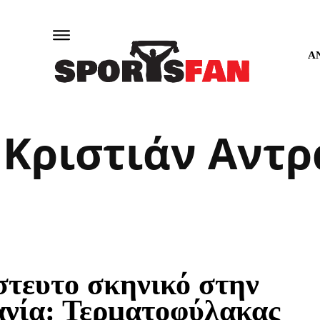
Α
:
Κριστιάν Αντρ
στευτο σκηνικό στην
ανία: Τερματοφύλακας