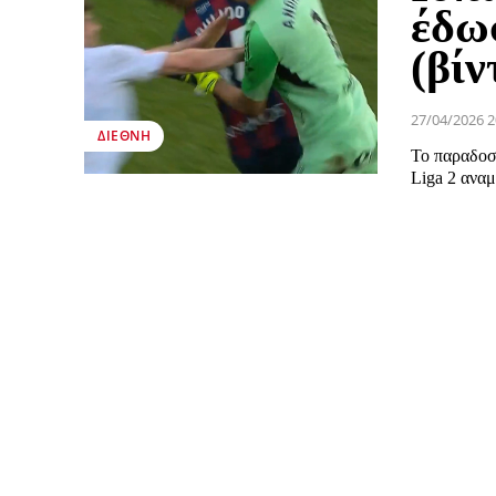
έδω
(βίν
27/04/2026 2
ΔΙΕΘΝΉ
Το παραδοσ
Liga 2 αναμ