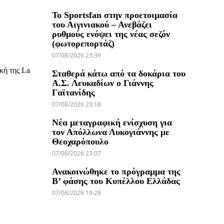
Το Sportsfan στην προετοιμασία
του Αιγινιακού – Ανεβάζει
ρυθμούς ενόψει της νέας σεζόν
(φωτορεπορτάζ)
07/08/2026 23:39
κή της La
Σταθερά κάτω από τα δοκάρια του
Α.Σ. Λευκαδίων ο Γιάννης
Γαϊτανίδης
07/08/2026 23:18
Νέα μεταγραφική ενίσχυση για
τον Απόλλωνα Λυκογιάννης με
Θεοχαρόπουλο
07/08/2026 23:07
Ανακοινώθηκε το πρόγραμμα της
Β’ φάσης του Κυπέλλου Ελλάδας
07/08/2026 19:28