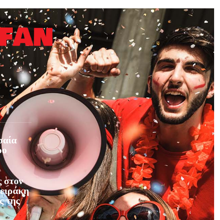
σαία
ρο
 στον
φειράκη
ς της