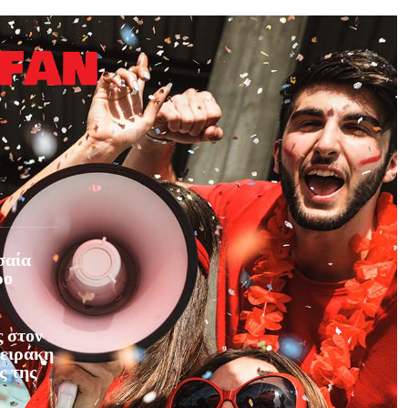
σαία
ρο
 στον
φειράκη
ς της