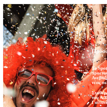
Πρόσ
Το Spor
προετοι
Ανεβάζε
νέας σ
Σταθερ
του Α.Σ
Γαϊταν