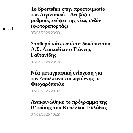
Το Sportsfan στην προετοιμασία
του Αιγινιακού – Ανεβάζει
ρυθμούς ενόψει της νέας σεζόν
(φωτορεπορτάζ)
 με 2-1
07/08/2026 23:39
Σταθερά κάτω από τα δοκάρια του
Α.Σ. Λευκαδίων ο Γιάννης
Γαϊτανίδης
07/08/2026 23:18
Νέα μεταγραφική ενίσχυση για
τον Απόλλωνα Λυκογιάννης με
Θεοχαρόπουλο
07/08/2026 23:07
Ανακοινώθηκε το πρόγραμμα της
Β’ φάσης του Κυπέλλου Ελλάδας
07/08/2026 19:28