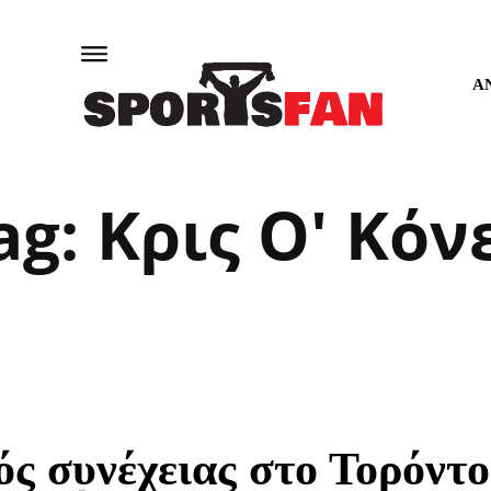
Α
ag:
Κρις Ο' Κόν
ς συνέχειας στο Τορόντο