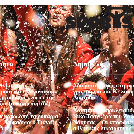
φατα
Δημοφιλή
tsfan στην
Δύο μεταγραφές στη με
μασία του Αιγινιακού –
γραμμή για τον Κένταυ
ι ρυθμούς ενόψει της
Λουτρού
εζόν (φωτορεπορτάζ)
Χάντμπολ: Αποκλεισμός
ά κάτω από τα δοκάρια
Νίκο Τσαγκέρα του Ζα
. Λευκαδίων ο Γιάννης
Νάουσας – Οι αποφάσει
ίδης
αθλητικής δικαιοσύνης