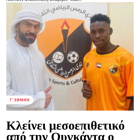
Γ' ΕΘΝΙΚΉ
Κλείνει μεσοεπιθετικό
από την Ουγκάντα ο