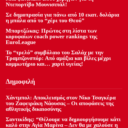
Ντεπορτίβο Μουνισιπάλ!
Σε δημοπρασία για πάνω από 10 εκατ. δολάρια
η μπάλα από το “χέρι του Θεού”
Μπαρτζώκας: Πρώτος στη λίστα των
κορυφαίων coach power rankings της
EuroLeague
Το “τρελό” συμβόλαιο του Σαλάχ με την
Τραμπζονσπόρ: Από αμάξια και βίλες μέχρι
κομμωτήριο και… χαρτί υγείας!
Δημοφιλή
Χάντμπολ: Αποκλεισμός στον Νίκο Τσαγκέρα
του Ζαφειράκη Νάουσας – Οι αποφάσεις της
αθλητικής δικαιοσύνης
Σαντικίδης: “Θέλουμε να δημιουργήσουμε κάτι
καλό στην Αγία Μαρίνα – Δεν θα με χαλούσε η