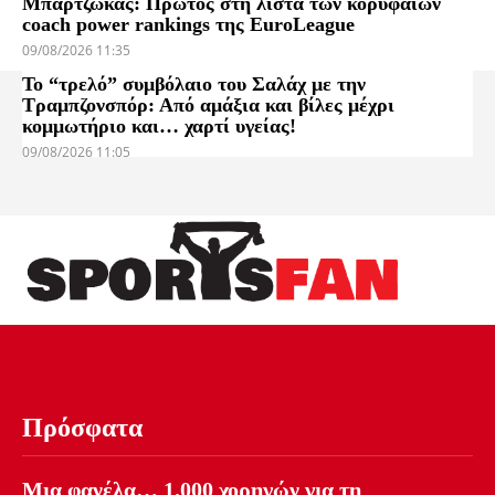
Μπαρτζώκας: Πρώτος στη λίστα των κορυφαίων
coach power rankings της EuroLeague
09/08/2026 11:35
Το “τρελό” συμβόλαιο του Σαλάχ με την
Τραμπζονσπόρ: Από αμάξια και βίλες μέχρι
κομμωτήριο και… χαρτί υγείας!
09/08/2026 11:05
Πρόσφατα
Μια φανέλα… 1.000 χορηγών για τη