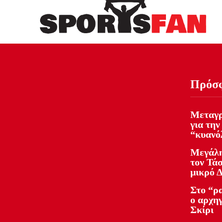
Πρόσ
Μεταγρ
για την
“κυανό
Μεγάλη
τον Τάσ
μικρό 
Στο “ρ
ο αρχηγ
Σκίρι