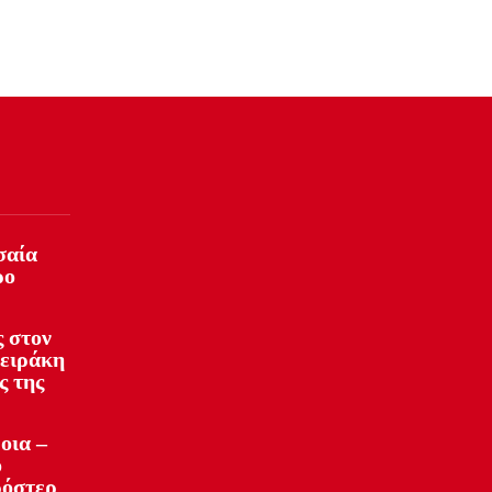
σαία
ρο
 στον
φειράκη
ς της
οια –
ό
ρόστερ