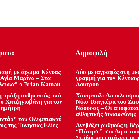
φατα
Δημοφιλή
αφή με άρωμα Κένυας
Δύο μεταγραφές στη με
 Αγία Μαρίνα – Στα
γραμμή για τον Κένταυ
λευκα” ο Brian Kamau
Λουτρού
 πράξη ανθρωπιάς από
Χάντμπολ: Αποκλεισμός
ο Χατζηγιοβάνη για τον
Νίκο Τσαγκέρα του Ζα
Δημήτρη
Νάουσας – Οι αποφάσει
αθλητικής δικαιοσύνης
αντάρ” του Ολυμπιακού
ός της Τυνησίας Ελίες
Ανεβάζει ρυθμούς η Βέρ
“Πάτησε” στο Δημοτικ
Στάδιο και φτιάχνει το 