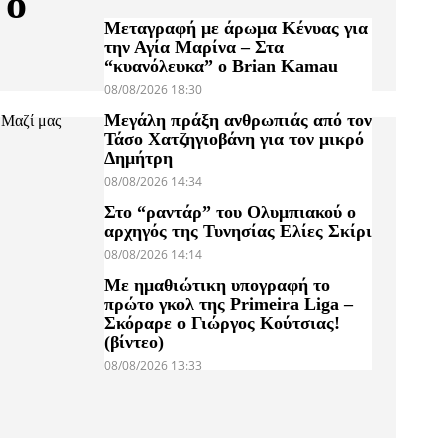
 ο
Μεταγραφή με άρωμα Κένυας για
την Αγία Μαρίνα – Στα
“κυανόλευκα” ο Brian Kamau
08/08/2026 18:30
Μεγάλη πράξη ανθρωπιάς από τον
"Μαζί μας
Τάσο Χατζηγιοβάνη για τον μικρό
Δημήτρη
08/08/2026 14:34
Στο “ραντάρ” του Ολυμπιακού ο
αρχηγός της Τυνησίας Ελίες Σκίρι
08/08/2026 14:14
Με ημαθιώτικη υπογραφή το
πρώτο γκολ της Primeira Liga –
Σκόραρε ο Γιώργος Κούτσιας!
(βίντεο)
08/08/2026 13:33