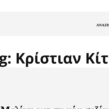
ΑΝΑΖ
g:
Κρίστιαν Κί