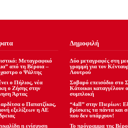
φατα
Δημοφιλή
ιστικό: Μεταγραφικό
Δύο μεταγραφές στη με
μα” από τη Βέροια –
γραμμή για τον Κένταυ
όχαστρο ο Ψάλτης
Λουτρού
νει ο Πήλιος, νέα
Σοβαρό επεισόδιο στο Σ
κη ο Ζήσης στην
Κάτοικοι καταγγέλουν 
νηση Άρτας
συμπλοκή
αρδίτσα ο Παπατζίκος,
“4all” στην Πιερίων: 
μονή εξελίξεων η ΑΕ
βρίσκεις τα πάντα και σ
δρειας
που δεν υπάρχουν!
γκαλίδη η ενίσχυση
Το πρόγραμμα της Βέρο