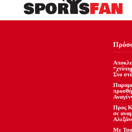
Πρόσ
Αποκλε
“χτύπη
Στο στ
Παραμέ
προσθή
Αναγέν
Προς Κ
σε ανα
Αλεξάν
Με Τσα