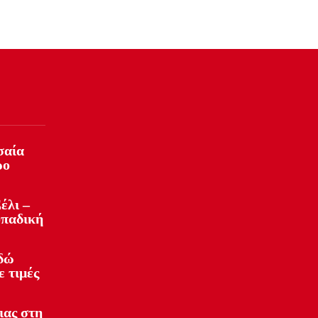
σαία
ρο
έλι –
οπαδική
Εδώ
ε τιμές
ιας στη