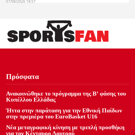
07/08/2026 18:57
Πρόσφατα
Ανακοινώθηκε το πρόγραμμα της Β’ φάσης του
Κυπέλλου Ελλάδας
Ήττα στην παράταση για την Εθνική Παίδων
στην πρεμιέρα του EuroBasket U16
Νέα μεταγραφική κίνηση με τριπλή προσθήκη
για τον Κένταυρο Λουτρού