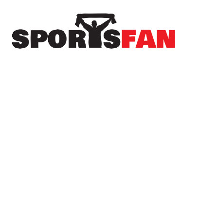
Πρόσφατα
Με όπλο την Τούμπα, ο ΠΑΟΚ απέναντι στην
Άντερλεχτ για το πρώτο βήμα πρόκρισης
Πρωτοσέλιδα αθλητικών εφημερίδων | 06-08-
2026
Οι αθλητικές μεταδόσεις της Πέμπτης, 6
Αυγούστου 2026