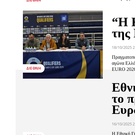
ΔΙΕΘΝΉ
“Η 
της
18/10/2025 2
Πραγματοπο
αγώνα Ελλά
ΔΙΕΘΝΉ
EURO 2026
Εθν
το 
Ευρ
16/10/2025 2
Η Εθνική Γυ