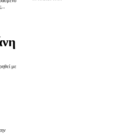
ερασμένο
...
άνη
ρηθεί με
την