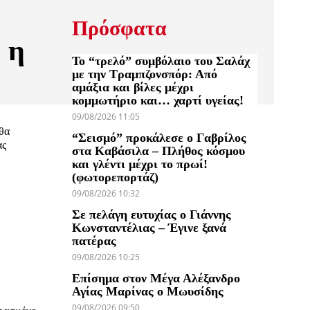
Πρόσφατα
 η
Το “τρελό” συμβόλαιο του Σαλάχ
με την Τραμπζονσπόρ: Από
αμάξια και βίλες μέχρι
κομμωτήριο και… χαρτί υγείας!
09/08/2026 11:05
 θα
“Σεισμό” προκάλεσε ο Γαβρίλος
ας
στα Καβάσιλα – Πλήθος κόσμου
και γλέντι μέχρι το πρωί!
(φωτορεπορτάζ)
09/08/2026 10:32
Σε πελάγη ευτυχίας ο Γιάννης
Κωνσταντέλιας – Έγινε ξανά
πατέρας
09/08/2026 10:25
Επίσημα στον Μέγα Αλέξανδρο
Αγίας Μαρίνας ο Μωυσίδης
09/08/2026 09:50