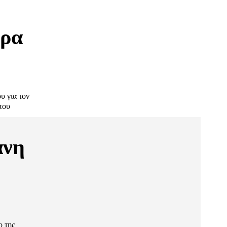
δρα
 για τον
του
άνη
ο της