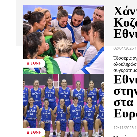
Χάν
Κοζ
Εθν
02/04/2026 1
Τέσσερις α
ΔΙΕΘΝΉ
ολοκληρώσο
συγκρότημα
Εθν
στη
στα
Ευρ
12/11/2025 1
ΔΙΕΘΝΉ