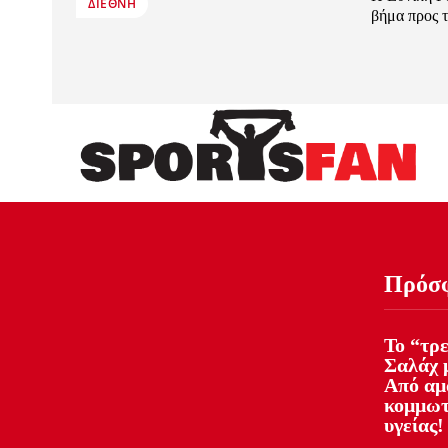
ΔΙΕΘΝΉ
βήμα προς 
Πρόσ
Το “τρ
Σαλάχ 
Από αμά
κομμωτ
υγείας!