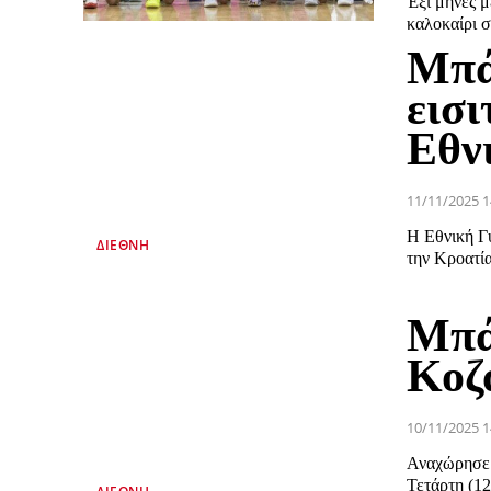
Έξι μήνες 
καλοκαίρι σ
Μπά
εισι
Εθν
11/11/2025 1
Η Εθνική Γυ
ΔΙΕΘΝΉ
την Κροατία
Μπά
Κοζ
10/11/2025 1
Αναχώρησε 
Τετάρτη (12