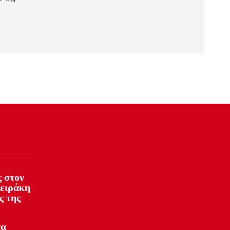
 στον
φειράκη
ς της
να