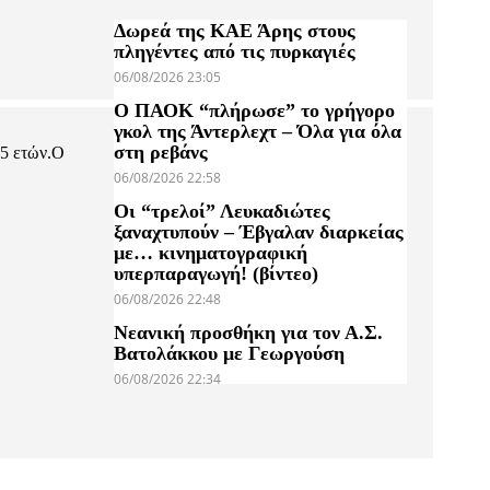
Δωρεά της ΚΑΕ Άρης στους
πληγέντες από τις πυρκαγιές
06/08/2026 23:05
Ο ΠΑΟΚ “πλήρωσε” το γρήγορο
γκολ της Άντερλεχτ – Όλα για όλα
στη ρεβάνς
55 ετών.Ο
06/08/2026 22:58
Οι “τρελοί” Λευκαδιώτες
ξαναχτυπούν – Έβγαλαν διαρκείας
με… κινηματογραφική
υπερπαραγωγή! (βίντεο)
06/08/2026 22:48
Νεανική προσθήκη για τον Α.Σ.
Βατολάκκου με Γεωργούση
06/08/2026 22:34