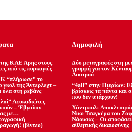
φατα
Δημοφιλή
της ΚΑΕ Άρης στους
Δύο μεταγραφές στη με
ες από τις πυρκαγιές
γραμμή για τον Κένταυ
Λουτρού
Κ “πλήρωσε” το
 γκολ της Άντερλεχτ –
“4all” στην Πιερίων: 
α όλα στη ρεβάνς
βρίσκεις τα πάντα και σ
που δεν υπάρχουν!
ελοί” Λευκαδιώτες
υπούν – Έβγαλαν
Χάντμπολ: Αποκλεισμός
ίας με…
Νίκο Τσαγκέρα του Ζα
τογραφική
Νάουσας – Οι αποφάσει
ραγωγή! (βίντεο)
αθλητικής δικαιοσύνης