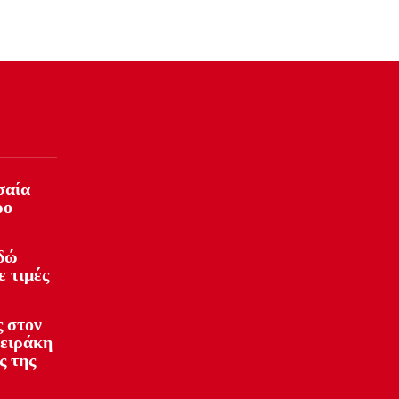
σαία
ρο
Εδώ
ε τιμές
 στον
φειράκη
ς της