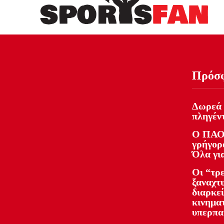
Πρόσ
Δωρεά 
πληγέντ
Ο ΠΑΟ
γρήγορο
Όλα γι
Οι “τρ
ξαναχτ
διαρκε
κινημα
υπερπα