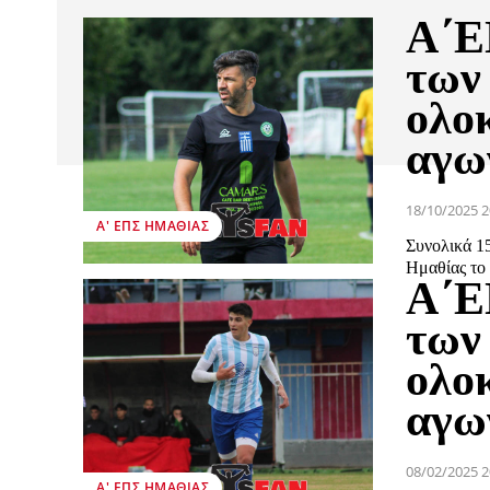
Α΄Ε
των
ολο
αγω
18/10/2025 2
Α' ΕΠΣ ΗΜΑΘΊΑΣ
Συνολικά 1
Ημαθίας το
Α΄Ε
των
ολο
αγω
08/02/2025 2
Α' ΕΠΣ ΗΜΑΘΊΑΣ