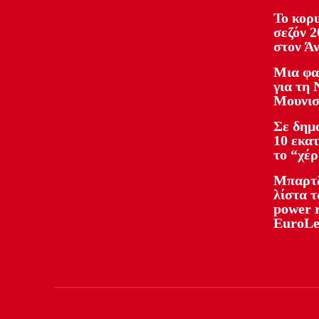
Το κορ
σεζόν 
στον Άν
Μια φα
για τη
Μουνισ
Σε δημ
10 εκατ
το “χέρ
Μπαρτζ
λίστα 
power 
EuroLe