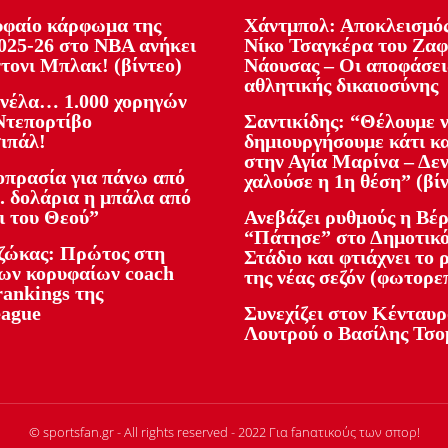
υφαίο κάρφωμα της
Χάντμπολ: Αποκλεισμός
2025-26 στο NBA ανήκει
Νίκο Τσαγκέρα του Ζα
τονι Μπλακ! (βίντεο)
Νάουσας – Οι αποφάσει
αθλητικής δικαιοσύνης
νέλα… 1.000 χορηγών
 Ντεπορτίβο
Σαντικίδης: “Θέλουμε 
ιπάλ!
δημιουργήσουμε κάτι κ
στην Αγία Μαρίνα – Δεν
οπρασία για πάνω από
χαλούσε η 1η θέση” (βί
. δολάρια η μπάλα από
ι του Θεού”
Ανεβάζει ρυθμούς η Βέρ
“Πάτησε” στο Δημοτικ
ώκας: Πρώτος στη
Στάδιο και φτιάχνει το 
των κορυφαίων coach
της νέας σεζόν (φωτορε
rankings της
ague
Συνεχίζει στον Κένταυρ
Λουτρού ο Βασίλης Τσο
© sportsfan.gr - All rights reserved - 2022 Για fanατικούς των σπορ!