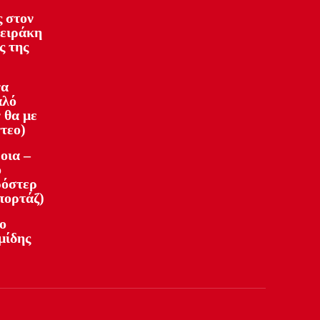
 στον
φειράκη
ς της
να
αλό
 θα με
ντεο)
οια –
ό
ρόστερ
πορτάζ)
ο
μίδης