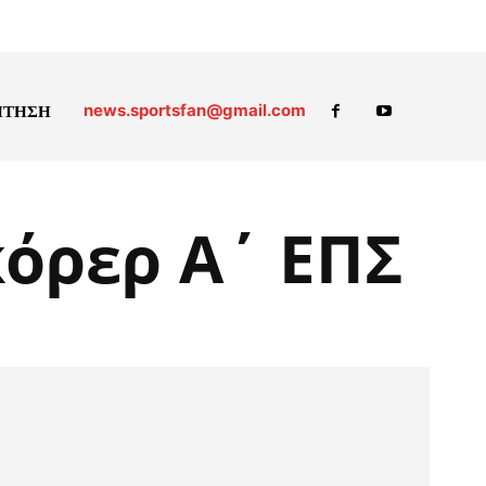
news.sportsfan@gmail.com
ΗΤΗΣΗ
όρερ Α΄ ΕΠΣ