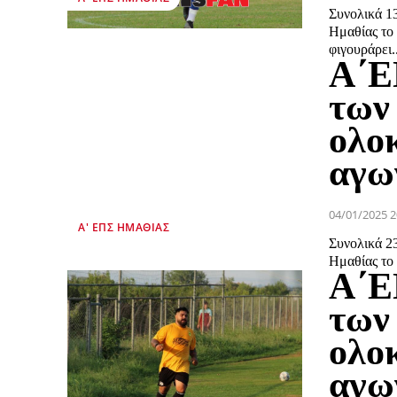
Συνολικά 1
Ημαθίας το
φιγουράρει..
Α΄Ε
των
ολο
αγω
04/01/2025 2
Α' ΕΠΣ ΗΜΑΘΊΑΣ
Συνολικά 2
Ημαθίας το
Α΄Ε
των
ολο
αγω