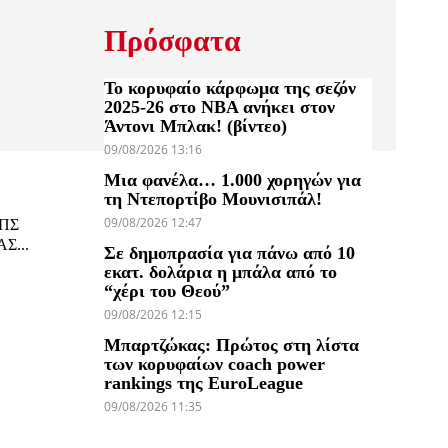
Πρόσφατα
Το κορυφαίο κάρφωμα της σεζόν
2025-26 στο NBA ανήκει στον
Άντονι Μπλακ! (βίντεο)
09/08/2026 13:16
Μια φανέλα… 1.000 χορηγών για
τη Ντεπορτίβο Μουνισιπάλ!
09/08/2026 12:47
ΕΠΣ
ΑΣ...
Σε δημοπρασία για πάνω από 10
εκατ. δολάρια η μπάλα από το
“χέρι του Θεού”
09/08/2026 12:15
Μπαρτζώκας: Πρώτος στη λίστα
των κορυφαίων coach power
rankings της EuroLeague
09/08/2026 11:35