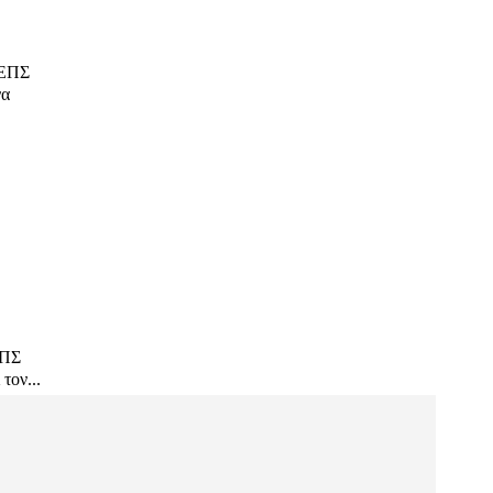
΄ΕΠΣ
να
ΕΠΣ
τον...