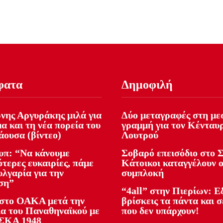
φατα
Δημοφιλή
νης Αργυράκης μιλά για
Δύο μεταγραφές στη με
α και τη νέα πορεία του
γραμμή για τον Κένταυ
ουσα (βίντεο)
Λουτρού
υπ: “Να κάνουμε
Σοβαρό επεισόδιο στο Σ
τερες ευκαιρίες, πάμε
Κάτοικοι καταγγέλουν 
λγαρία για την
συμπλοκή
ση”
“4all” στην Πιερίων: 
 στο ΟΑΚΑ μετά την
βρίσκεις τα πάντα και σ
ία του Παναθηναϊκού με
που δεν υπάρχουν!
ΣΚΑ 1948