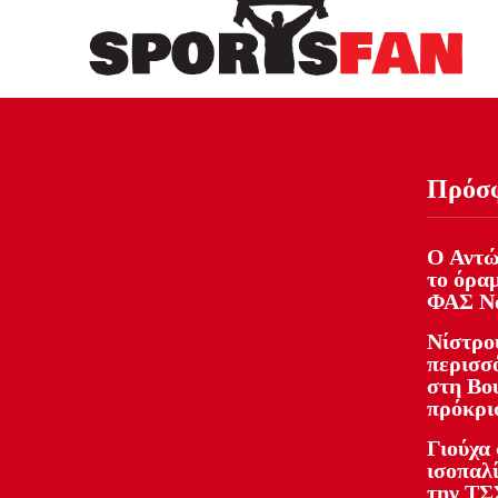
Πρόσ
Ο Αντώ
το όραμ
ΦΑΣ Νά
Νίστρο
περισσό
στη Βου
πρόκρι
Γιούχα
ισοπαλ
την ΤΣ