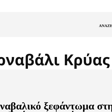
ΑΝΑΖ
ρναβάλι Κρύας
ναβαλικό ξεφάντωμα στ