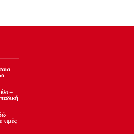
σαία
ρο
έλι –
οπαδική
Εδώ
ε τιμές