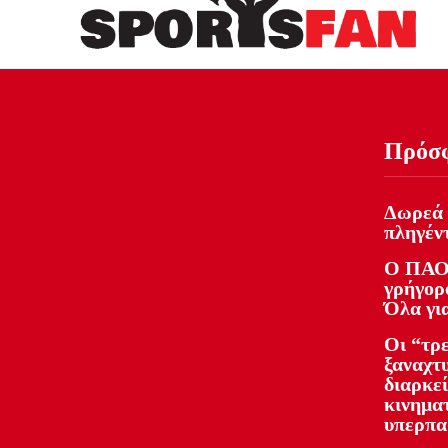
Πρόσ
Δωρεά 
πληγέντ
Ο ΠΑΟ
γρήγορο
Όλα γι
Οι “τρ
ξαναχτ
διαρκε
κινημα
υπερπα