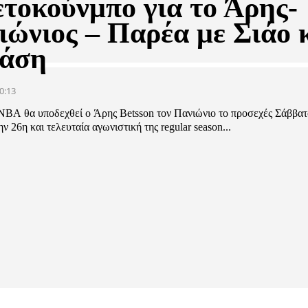
ετοκούνμπο για το Άρης-
ιώνιος – Παρέα με Σιάο 
άση
0:13
BA θα υποδεχθεί ο Άρης Betsson τον Πανιώνιο το προσεχές Σάββατο
ην 26η και τελευταία αγωνιστική της regular season...