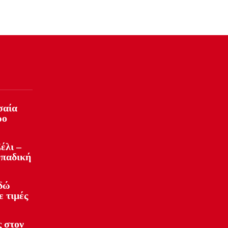
σαία
ρο
έλι –
οπαδική
Εδώ
ε τιμές
 στον