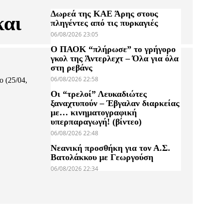
Δωρεά της ΚΑΕ Άρης στους
και
πληγέντες από τις πυρκαγιές
06/08/2026 23:05
Ο ΠΑΟΚ “πλήρωσε” το γρήγορο
γκολ της Άντερλεχτ – Όλα για όλα
στη ρεβάνς
06/08/2026 22:58
 (25/04,
Οι “τρελοί” Λευκαδιώτες
ξαναχτυπούν – Έβγαλαν διαρκείας
με… κινηματογραφική
υπερπαραγωγή! (βίντεο)
06/08/2026 22:48
Νεανική προσθήκη για τον Α.Σ.
Βατολάκκου με Γεωργούση
06/08/2026 22:34