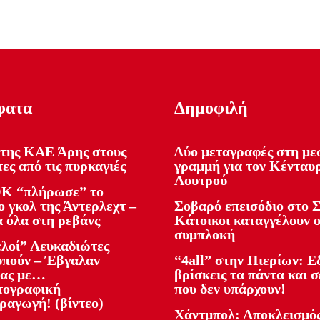
φατα
Δημοφιλή
της ΚΑΕ Άρης στους
Δύο μεταγραφές στη με
ες από τις πυρκαγιές
γραμμή για τον Κένταυ
Λουτρού
Κ “πλήρωσε” το
 γκολ της Άντερλεχτ –
Σοβαρό επεισόδιο στο Σ
α όλα στη ρεβάνς
Κάτοικοι καταγγέλουν 
συμπλοκή
ελοί” Λευκαδιώτες
υπούν – Έβγαλαν
“4all” στην Πιερίων: 
ίας με…
βρίσκεις τα πάντα και σ
τογραφική
που δεν υπάρχουν!
ραγωγή! (βίντεο)
Χάντμπολ: Αποκλεισμός