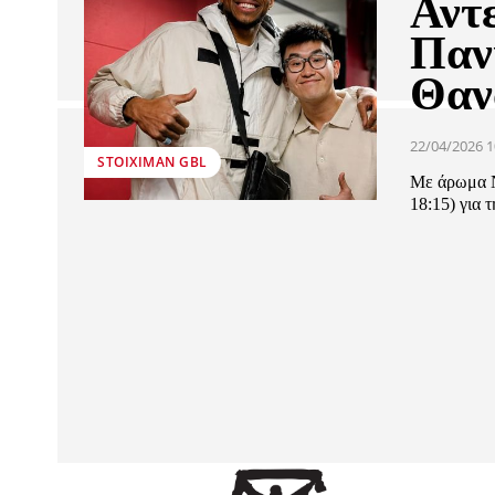
Αντ
Παν
Θαν
22/04/2026 1
STOIXIMAN GBL
Με άρωμα N
18:15) για τ