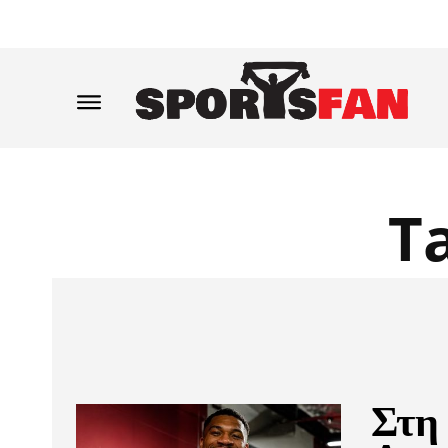
T
Στη