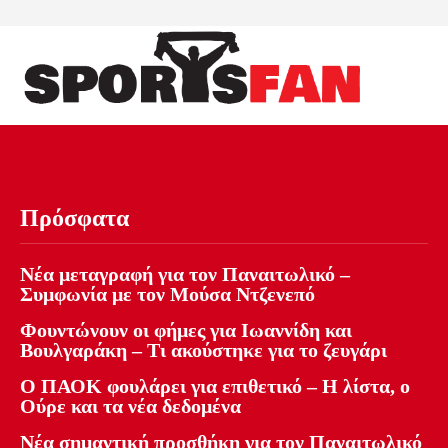
Πρόσφατα
Νέα μεταγραφή για τον Παναιτωλικό –
Συμφωνία με τον Μούσα Ντζενεπό
Φουντώνουν οι φήμες για Ιωαννίδη και
Βουλγαράκη – Τι ακούστηκε για το ζευγάρι
Ο ΠΑΟΚ φουλάρει για επιθετικό – Η λίστα, ο
Ούρε και τα νέα δεδομένα
Νέα σημαντική προσθήκη για τον Παναιτωλικό