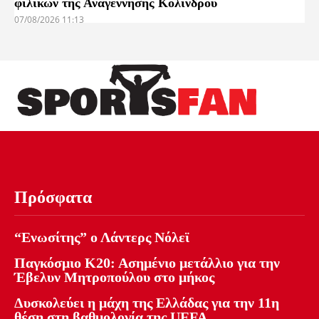
φιλικών της Αναγέννησης Κολινδρού
07/08/2026 11:13
Πρόσφατα
“Ενωσίτης” ο Λάντερς Νόλεϊ
Παγκόσμιο Κ20: Ασημένιο μετάλλιο για την
Έβελυν Μητροπούλου στο μήκος
Δυσκολεύει η μάχη της Ελλάδας για την 11η
θέση στη βαθμολογία της UEFA