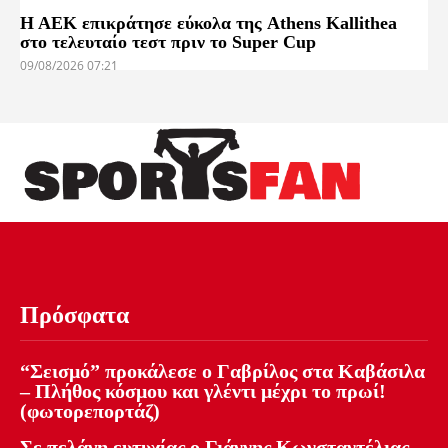
Η ΑΕΚ επικράτησε εύκολα της Athens Kallithea
στο τελευταίο τεστ πριν το Super Cup
09/08/2026 07:21
Πρόσφατα
“Σεισμό” προκάλεσε ο Γαβρίλος στα Καβάσιλα
– Πλήθος κόσμου και γλέντι μέχρι το πρωί!
(φωτορεπορτάζ)
Σε πελάγη ευτυχίας ο Γιάννης Κωνσταντέλιας –