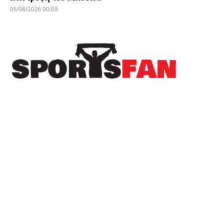
06/08/2026 00:09
Πρόσφατα
Ο Αντώνης Αργυράκης μιλά για το όραμα και τη
νέα πορεία του ΦΑΣ Νάουσα (βίντεο)
Νίστρουπ: “Να κάνουμε περισσότερες
ευκαιρίες, πάμε στη Βουλγαρία για την