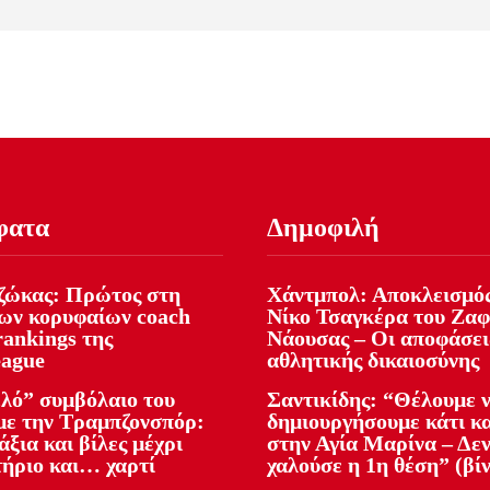
φατα
Δημοφιλή
ώκας: Πρώτος στη
Χάντμπολ: Αποκλεισμός
των κορυφαίων coach
Νίκο Τσαγκέρα του Ζα
rankings της
Νάουσας – Οι αποφάσει
ague
αθλητικής δικαιοσύνης
ελό” συμβόλαιο του
Σαντικίδης: “Θέλουμε 
με την Τραμπζονσπόρ:
δημιουργήσουμε κάτι κ
ξια και βίλες μέχρι
στην Αγία Μαρίνα – Δεν
ήριο και… χαρτί
χαλούσε η 1η θέση” (βί