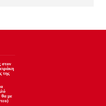
 στον
φειράκη
ς της
να
αλό
 θα με
ντεο)