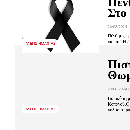
Πέν
Στο
26/08/2024 1
Πένθιμες η
παππού.Η δι
Α' ΕΠΣ ΗΜΑΘΊΑΣ
Πισ
Θωμ
20/06/2024 2
Για ακόμη 
Κοπανού.Ο 
Α' ΕΠΣ ΗΜΑΘΊΑΣ
ποδοσφαιρικ