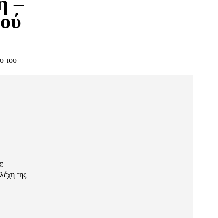
η –
νού
υ του
ΑΣ
λέχη της