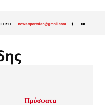
news.sportsfan@gmail.com
ΗΤΗΣΗ
δης
Πρόσφατα