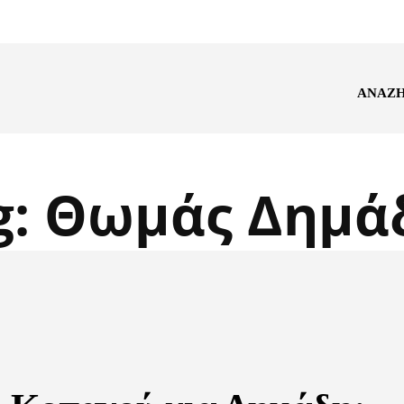
ΑΝΑΖ
g:
Θωμάς Δημά