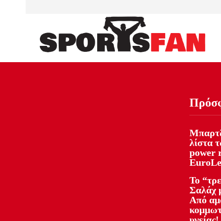
Πρόσ
Μπαρτζ
λίστα 
power 
EuroLe
Το “τρ
Σαλάχ 
Από αμά
κομμωτ
υγείας!