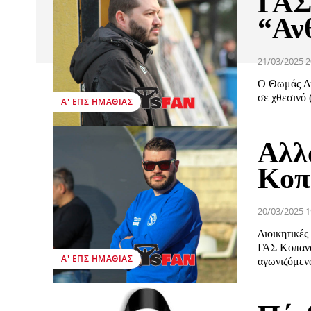
ΓΑΣ
“Αν
21/03/2025 2
Ο Θωμάς Δη
σε χθεσινό 
Α' ΕΠΣ ΗΜΑΘΊΑΣ
Αλλ
Κοπ
20/03/2025 1
Διοικητικέ
ΓΑΣ Κοπανο
Α' ΕΠΣ ΗΜΑΘΊΑΣ
αγωνιζόμενο