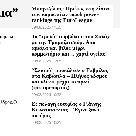
Μπαρτζώκας: Πρώτος στη λίστα
μα”
των κορυφαίων coach power
rankings της EuroLeague
09/08/2026 11:35
Το “τρελό” συμβόλαιο του Σαλάχ
σαμε και
με την Τραμπζονσπόρ: Από
...
αμάξια και βίλες μέχρι
κομμωτήριο και… χαρτί υγείας!
09/08/2026 11:05
“Σεισμό” προκάλεσε ο Γαβρίλος
στα Καβάσιλα – Πλήθος κόσμου
και γλέντι μέχρι το πρωί!
(φωτορεπορτάζ)
09/08/2026 10:32
οέδρου.Ο
Σε πελάγη ευτυχίας ο Γιάννης
Κωνσταντέλιας – Έγινε ξανά
πατέρας
09/08/2026 10:25