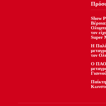
Πρόσ
Show Ρ
Βέροια:
Ολυμπι
τον είχ
Super 
Η Παλέ
μεταγρ
τον Ολ
Ο ΠΑΟ
μεταγρ
Γιαννο
Παίκτη
Κωνστα