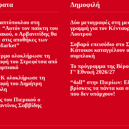
φατα
Δημοφιλή
απτόπουλου στη
Δύο μεταγραφές στη με
 “Αυτόν τον παίκτη του
γραμμή για τον Κένταυ
ακού, ο Αρβανιτίδης θα
Λουτρού
ε στις αποθήκες των
Σοβαρό επεισόδιο στο Σ
Market”
Κάτοικοι καταγγέλουν 
ρμο ολοκλήρωσε τη
συμπλοκή
αφή του Στρεφέτσα από
Το πρόγραμμα της Βέρο
υμπιακό
Γ’ Εθνική 2026/27
Κ ολοκλήρωσε τη
“4all” στην Πιερίων: 
αφή του Δημήτρη
βρίσκεις τα πάντα και σ
ύλη
που δεν υπάρχουν!
ς του Πιερικού ο
ντίνος Σαββίδης