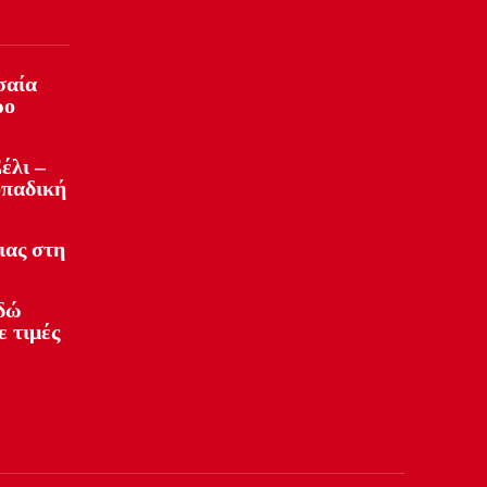
σαία
ρο
έλι –
οπαδική
ιας στη
Εδώ
ε τιμές