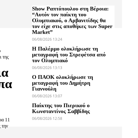
Show Ραπτόπουλου στη Βέροια:
“Αυτόν τον παίκτη του
Ολυμπιακού, ο Αρβανιτίδης θα
τον είχε στις αποθήκες των Super
Market”
06/08/2026 13:24
Η Παλέρμο ολοκλήρωσε τη
ο
μεταγραφή του Στρεφέτσα από
ι της
τον Ολυμπιακό
06/08/2026 13:13
ια
Ο ΠΑΟΚ ολοκλήρωσε τη
πα
μεταγραφή του Δημήτρη
Γιαννούλη
06/08/2026 13:07
Παίκτης του Πιερικού ο
Κωνσταντίνος Σαββίδης
06/08/2026 12:58
ρα 11
 την