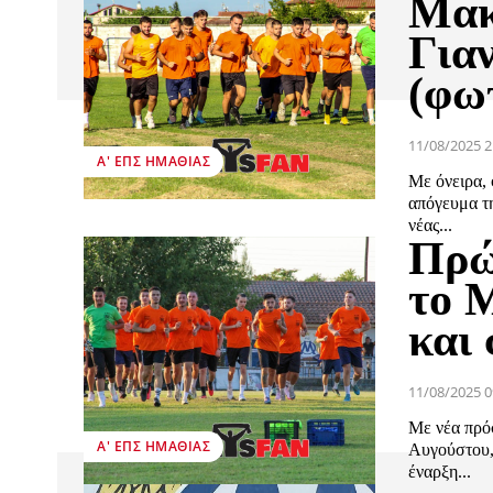
Μακ
Για
(φω
11/08/2025 2
Α' ΕΠΣ ΗΜΑΘΊΑΣ
Με όνειρα, 
απόγευμα τη
νέας...
Πρώ
το 
και 
11/08/2025 0
Με νέα πρό
Α' ΕΠΣ ΗΜΑΘΊΑΣ
Αυγούστου, 
έναρξη...