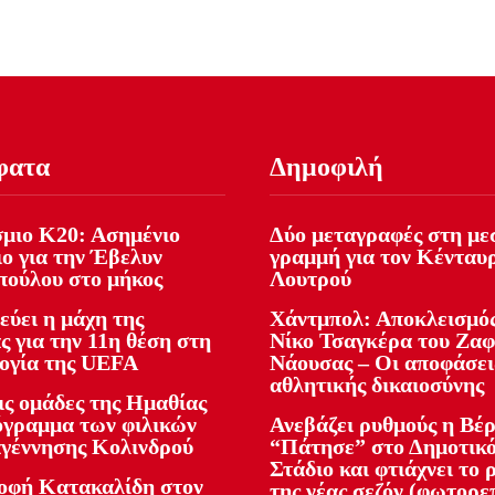
φατα
Δημοφιλή
μιο Κ20: Ασημένιο
Δύο μεταγραφές στη με
ιο για την Έβελυν
γραμμή για τον Κένταυ
ούλου στο μήκος
Λουτρού
εύει η μάχη της
Χάντμπολ: Αποκλεισμός
 για την 11η θέση στη
Νίκο Τσαγκέρα του Ζα
ογία της UEFA
Νάουσας – Οι αποφάσει
αθλητικής δικαιοσύνης
ις ομάδες της Ημαθίας
όγραμμα των φιλικών
Ανεβάζει ρυθμούς η Βέρ
αγέννησης Κολινδρού
“Πάτησε” στο Δημοτικ
Στάδιο και φτιάχνει το 
οφή Κατακαλίδη στον
της νέας σεζόν (φωτορε