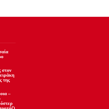
σαία
ρο
 στον
φειράκη
ς της
οια –
ό
ρόστερ
πορτάζ)