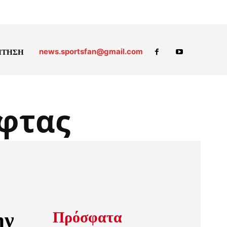
news.sportsfan@gmail.com
ΗΤΗΣΗ
φτας
ην
Πρόσφατα