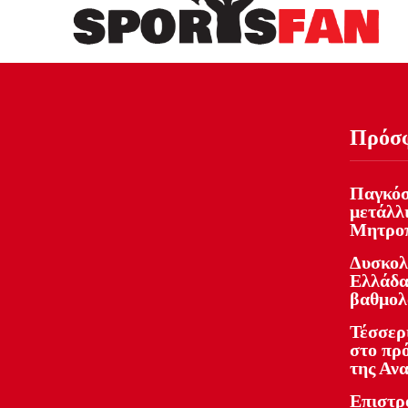
Πρόσ
Παγκόσ
μετάλλ
Μητροπ
Δυσκολ
Ελλάδας
βαθμολ
Τέσσερ
στο πρ
της Αν
Επιστρ