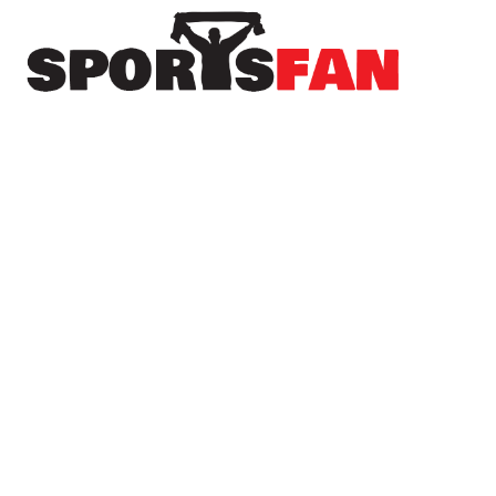
Πρόσφατα
Στον Λεβαδειακό μέχρι το 2030 ο Μοχάμεντ
Εντιαγέ
Στον Ηρακλή και επίσημα ο Νανού
Το όνειρο του Champions League χάθηκε, αλλά
ο ΠΑΟΚ συνεχίζει στην Ευρώπη (βίντεο)