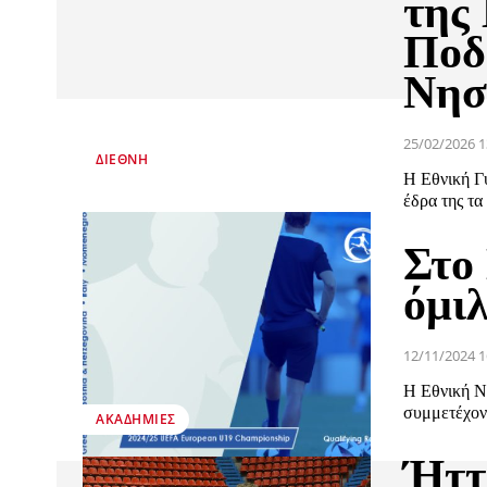
της
Ποδ
Νησ
25/02/2026 1
ΔΙΕΘΝΉ
Η Εθνική Γυ
έδρα της τα
Στο
όμι
12/11/2024 1
Η Εθνική Ν
συμμετέχοντ
ΑΚΑΔΗΜΊΕΣ
Ήττα