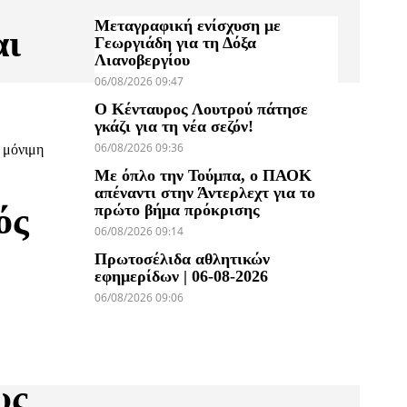
Μεταγραφική ενίσχυση με
αι
Γεωργιάδη για τη Δόξα
Λιανοβεργίου
06/08/2026 09:47
Ο Κένταυρος Λουτρού πάτησε
γκάζι για τη νέα σεζόν!
06/08/2026 09:36
 μόνιμη
Με όπλο την Τούμπα, ο ΠΑΟΚ
απέναντι στην Άντερλεχτ για το
ός
πρώτο βήμα πρόκρισης
06/08/2026 09:14
Πρωτοσέλιδα αθλητικών
εφημερίδων | 06-08-2026
06/08/2026 09:06
υς