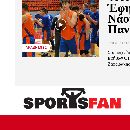
Έφη
Νάο
Παν
22/04/2023 1
ΑΚΑΔΗΜΊΕΣ
Στο παιχνίδ
Εφήβων ΟΠΑ
Ζαφειράκης.