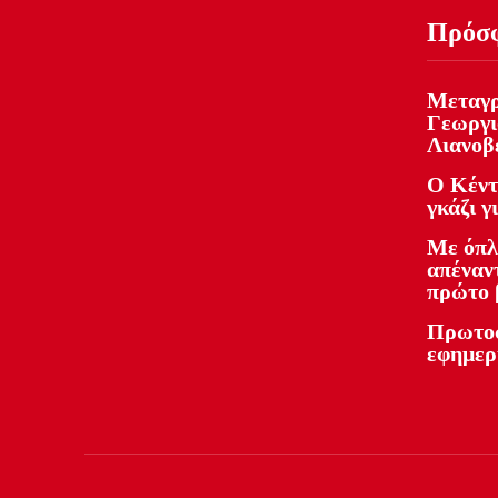
Πρόσ
Μεταγρ
Γεωργι
Λιανοβ
Ο Κέντ
γκάζι γ
Με όπλ
απέναντ
πρώτο 
Πρωτοσ
εφημερ