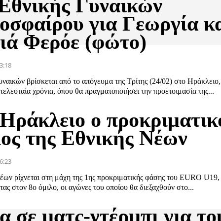
 Εθνικής Γυναικών
οσφαίρου για Γεωργία κ
ιά Φερόε (φώτο)
3:18
ναικών βρίσκεται από το απόγευμα της Τρίτης (24/02) στο Ηράκλειο,
 τελευταία χρόνια, όπου θα πραγματοποιήσει την προετοιμασία της...
 Ηράκλειο ο προκριματικ
λος της Εθνικής Νέων
6:23
έων ρίχνεται στη μάχη της 1ης προκριματικής φάσης του EURO U19,
ας στον 8ο όμιλο, οι αγώνες του οποίου θα διεξαχθούν στο...
 σε ματς-ντέρμπι για το