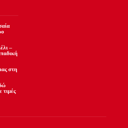
σαία
ρο
έλι –
οπαδική
ιας στη
Εδώ
ε τιμές