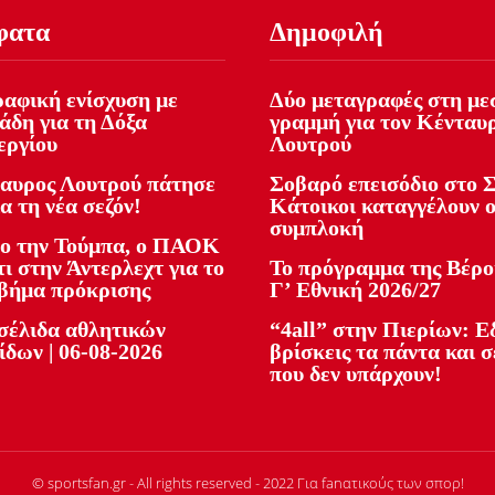
φατα
Δημοφιλή
αφική ενίσχυση με
Δύο μεταγραφές στη με
άδη για τη Δόξα
γραμμή για τον Κένταυ
εργίου
Λουτρού
αυρος Λουτρού πάτησε
Σοβαρό επεισόδιο στο Σ
ια τη νέα σεζόν!
Κάτοικοι καταγγέλουν 
συμπλοκή
ο την Τούμπα, ο ΠΑΟΚ
ι στην Άντερλεχτ για το
Το πρόγραμμα της Βέρο
βήμα πρόκρισης
Γ’ Εθνική 2026/27
έλιδα αθλητικών
“4all” στην Πιερίων: 
ίδων | 06-08-2026
βρίσκεις τα πάντα και σ
που δεν υπάρχουν!
© sportsfan.gr - All rights reserved - 2022 Για fanατικούς των σπορ!