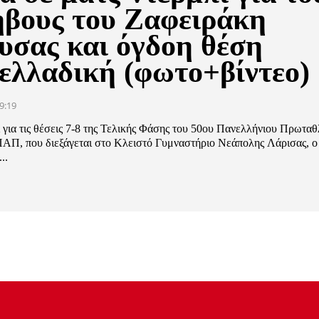
βους του Ζαφειράκη
υσας και όγδοη θέση
ελλαδική (φωτο+βίντεο)
9:19
ι για τις θέσεις 7-8 της Τελικής Φάσης του 50ου Πανελλήνιου Πρωτα
Π, που διεξάγεται στο Κλειστό Γυμναστήριο Νεάπολης Λάρισας, ο
..