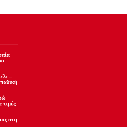
σαία
ρο
έλι –
οπαδική
Εδώ
ε τιμές
ιας στη