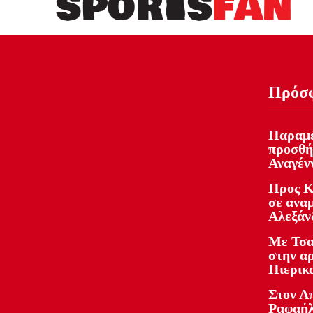
Πρόσ
Παραμέ
προσθή
Αναγέν
Προς Κ
σε ανα
Αλεξάν
Με Τσα
στην α
Πιερικ
Στον Α
Ραφαήλ