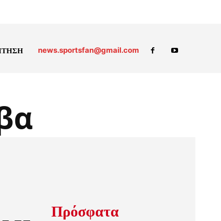
news.sportsfan@gmail.com
ΗΤΗΣΗ
βα
Πρόσφατα