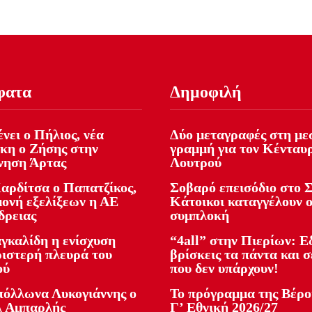
φατα
Δημοφιλή
νει ο Πήλιος, νέα
Δύο μεταγραφές στη με
κη ο Ζήσης στην
γραμμή για τον Κένταυ
νηση Άρτας
Λουτρού
αρδίτσα ο Παπατζίκος,
Σοβαρό επεισόδιο στο Σ
μονή εξελίξεων η ΑΕ
Κάτοικοι καταγγέλουν 
δρειας
συμπλοκή
γκαλίδη η ενίσχυση
“4all” στην Πιερίων: 
ριστερή πλευρά του
βρίσκεις τα πάντα και σ
ού
που δεν υπάρχουν!
πόλλωνα Λυκογιάννης ο
Το πρόγραμμα της Βέρο
 Αμπαρλής
Γ’ Εθνική 2026/27