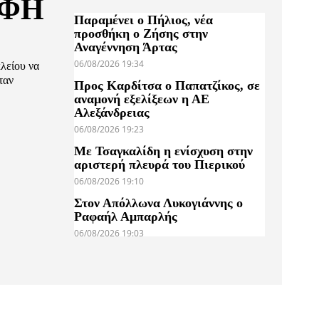
ΟΦΗ
Παραμένει ο Πήλιος, νέα
προσθήκη ο Ζήσης στην
Αναγέννηση Άρτας
06/08/2026 19:34
λείου να
ταν
Προς Καρδίτσα ο Παπατζίκος, σε
αναμονή εξελίξεων η ΑΕ
Αλεξάνδρειας
06/08/2026 19:23
Με Τσαγκαλίδη η ενίσχυση στην
αριστερή πλευρά του Πιερικού
06/08/2026 19:10
Στον Απόλλωνα Λυκογιάννης ο
Ραφαήλ Αμπαρλής
06/08/2026 19:03