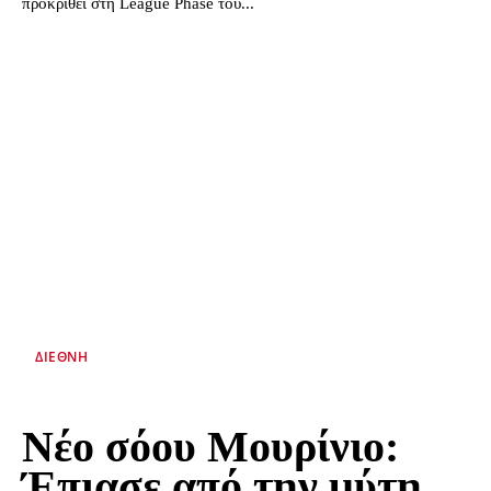
προκριθεί στη League Phase του...
ΔΙΕΘΝΉ
Νέο σόου Μουρίνιο:
Έπιασε από την μύτη