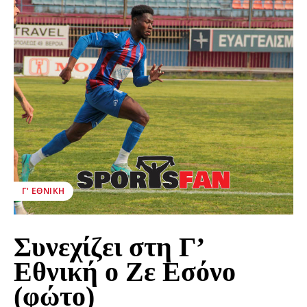
Γ' ΕΘΝΙΚΉ
Συνεχίζει στη Γ’
Εθνική ο Ζε Εσόνο
(φώτο)