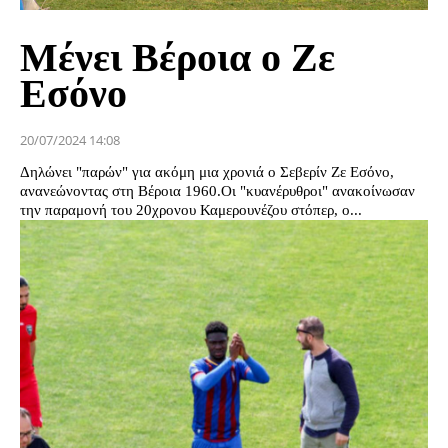
Μένει Βέροια ο Ζε
Εσόνο
20/07/2024 14:08
Δηλώνει "παρών" για ακόμη μια χρονιά ο Σεβερίν Ζε Εσόνο,
ανανεώνοντας στη Βέροια 1960.Οι "κυανέρυθροι" ανακοίνωσαν
την παραμονή του 20χρονου Καμερουνέζου στόπερ, ο...