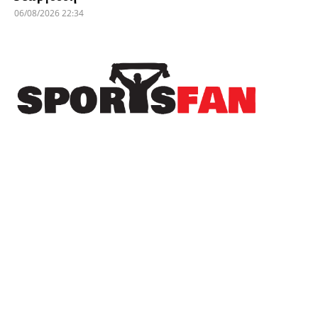
06/08/2026 22:34
Πρόσφατα
Δωρεά της ΚΑΕ Άρης στους πληγέντες από τις
πυρκαγιές
Ο ΠΑΟΚ “πλήρωσε” το γρήγορο γκολ της
Άντερλεχτ – Όλα για όλα στη ρεβάνς