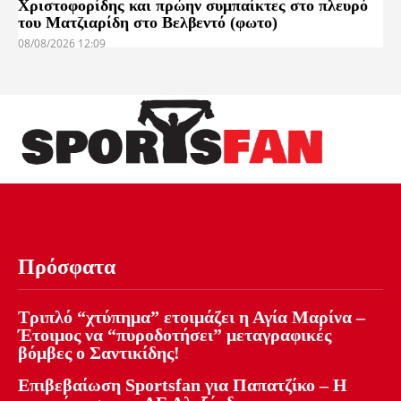
Χριστοφορίδης και πρώην συμπαίκτες στο πλευρό
του Ματζιαρίδη στο Βελβεντό (φωτο)
08/08/2026 12:09
Πρόσφατα
Τριπλό “χτύπημα” ετοιμάζει η Αγία Μαρίνα –
Έτοιμος να “πυροδοτήσει” μεταγραφικές
βόμβες ο Σαντικίδης!
Επιβεβαίωση Sportsfan για Παπατζίκο – Η