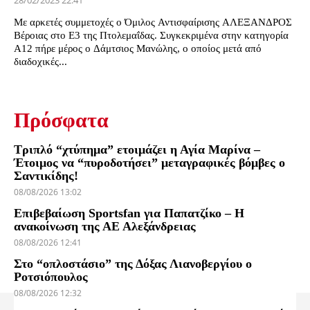
28/02/2023 22:41
Με αρκετές συμμετοχές ο Όμιλος Αντισφαίρισης ΑΛΕΞΑΝΔΡΟΣ
Βέροιας στο Ε3 της Πτολεμαΐδας. Συγκεκριμένα στην κατηγορία
Α12 πήρε μέρος ο Δάμτσιος Μανώλης, ο οποίος μετά από
διαδοχικές...
Πρόσφατα
Τριπλό “χτύπημα” ετοιμάζει η Αγία Μαρίνα –
Έτοιμος να “πυροδοτήσει” μεταγραφικές βόμβες ο
Σαντικίδης!
08/08/2026 13:02
Επιβεβαίωση Sportsfan για Παπατζίκο – Η
ανακοίνωση της ΑΕ Αλεξάνδρειας
08/08/2026 12:41
Στο “οπλοστάσιο” της Δόξας Λιανοβεργίου ο
Ροτσιόπουλος
08/08/2026 12:32