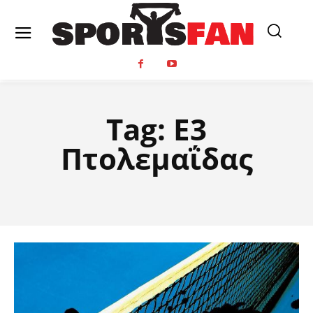
Tag:
Ε3
Πτολεμαΐδας