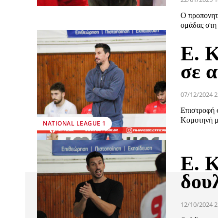
Ο προπονητή
ομάδας στη 
Ε. 
σε α
07/12/2024 2
Επιστροφή σ
Κομοτηνή με
NATIONAL LEAGUE 1
Ε. 
δουλ
12/10/2024 2