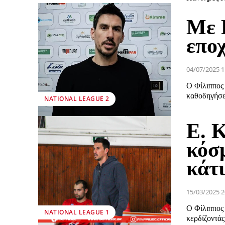
Με 
επο
04/07/2025 1
Ο Φίλιππος 
καθοδηγήσει
NATIONAL LEAGUE 2
Ε. 
κόσ
κάτι
15/03/2025 2
Ο Φίλιππος
NATIONAL LEAGUE 1
κερδίζοντάς