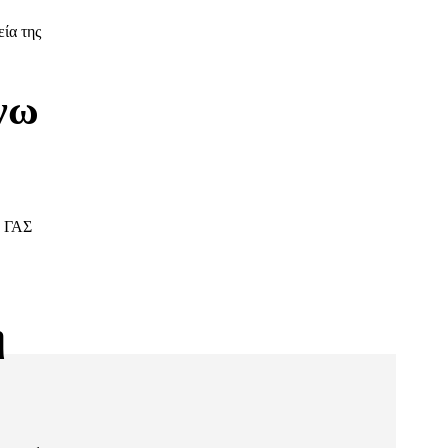
ία της
νω
ν ΓΑΣ
ή