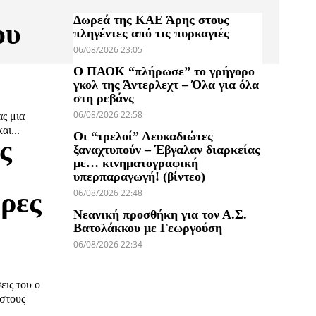
ο
Δωρεά της ΚΑΕ Άρης στους
ου
πληγέντες από τις πυρκαγιές
06/08/2026 23:05
Ο ΠΑΟΚ “πλήρωσε” το γρήγορο
γκολ της Άντερλεχτ – Όλα για όλα
στη ρεβάνς
06/08/2026 22:58
ς μια
αι...
Οι “τρελοί” Λευκαδιώτες
ς
ξαναχτυπούν – Έβγαλαν διαρκείας
με… κινηματογραφική
υπερπαραγωγή! (βίντεο)
ρες
06/08/2026 22:48
Νεανική προσθήκη για τον Α.Σ.
Βατολάκκου με Γεωργούση
06/08/2026 22:34
εις του ο
 στους