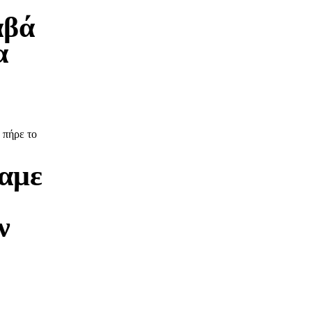
αβά
α
 πήρε το
ναμε
ν