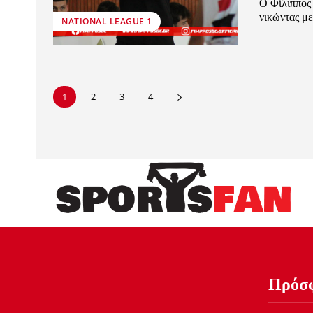
Ο Φίλιππος 
νικώντας με
NATIONAL LEAGUE 1
1
2
3
4
Πρόσ