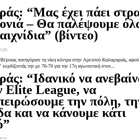
ράς: “Μας έχει πάει στρ
ρονιά – Θα παλέψουμε όλ
αιχνίδια” (βίντεο)
1:05
 Βέροιας πανηγύρισε τη νίκη κόντρα στην Αρετσού Καλαμαριάς, αφού
 κερδίζοντάς την με 76-70 για την 17η αγωνιστική στον...
ράς: “Ιδανικό να ανεβαί
 Elite League, να
πειρώσουμε την πόλη, τη
δα και να κάνουμε κάτι
ό”
8:06