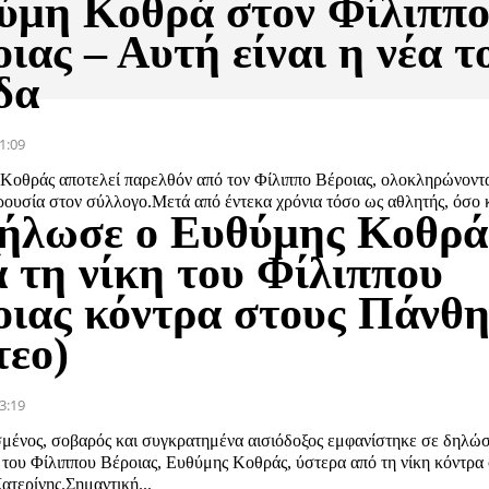
ύμη Κοθρά στον Φίλιππ
ιας – Αυτή είναι η νέα τ
δα
1:09
Κοθράς αποτελεί παρελθόν από τον Φίλιππο Βέροιας, ολοκληρώνοντα
ουσία στον σύλλογο.Μετά από έντεκα χρόνια τόσο ως αθλητής, όσο κ
δήλωσε ο Ευθύμης Κοθρά
ά τη νίκη του Φίλιππου
οιας κόντρα στους Πάνθη
τεο)
3:19
μένος, σοβαρός και συγκρατημένα αισιόδοξος εμφανίστηκε σε δηλώσ
 του Φίλιππου Βέροιας, Ευθύμης Κοθράς, ύστερα από τη νίκη κόντρα
τερίνης.Σημαντική...