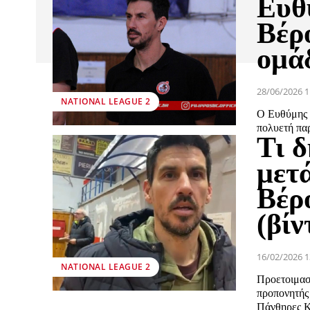
Ευθ
Βέρο
ομά
28/06/2026 1
NATIONAL LEAGUE 2
Ο Ευθύμης 
πολυετή παρ
Τι 
μετ
Βέρ
(βίν
16/02/2026 1
NATIONAL LEAGUE 2
Προετοιμασ
προπονητής
Πάνθηρες Κα