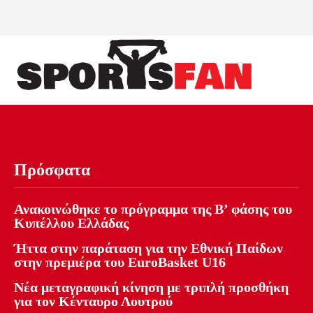
Πρόσφατα
Ανακοινώθηκε το πρόγραμμα της Β’ φάσης του
Κυπέλλου Ελλάδας
Ήττα στην παράταση για την Εθνική Παίδων
στην πρεμιέρα του EuroBasket U16
Νέα μεταγραφική κίνηση με τριπλή προσθήκη
για τον Κένταυρο Λουτρού