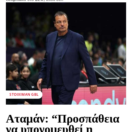
STOIXIMAN GBL
Αταμάν: “Προσπάθεια
να υπονομευθεί η