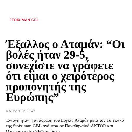
STOIXIMAN GBL
Έξαλλος ο Αταμάν: “Οι
βολές ήταν 29-5,
συνεχίστε να γράφετε
ότι είμαι ο χειρότερος
προπονητής της
Ευρώπης”
03/06/2026 23:45
Έντονη ήταν η αντίδραση του Εργκίν Αταμάν μετά τον 1ο τελικό
της Stoiximan GBL ανάμεσα σε Παναθηναϊκό AKTOR και
Ολυμπιακό στο ΣΕΦ, όπου οι...