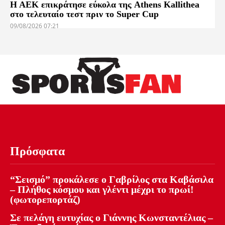
Η ΑΕΚ επικράτησε εύκολα της Athens Kallithea
στο τελευταίο τεστ πριν το Super Cup
09/08/2026 07:21
Πρόσφατα
“Σεισμό” προκάλεσε ο Γαβρίλος στα Καβάσιλα
– Πλήθος κόσμου και γλέντι μέχρι το πρωί!
(φωτορεπορτάζ)
Σε πελάγη ευτυχίας ο Γιάννης Κωνσταντέλιας –