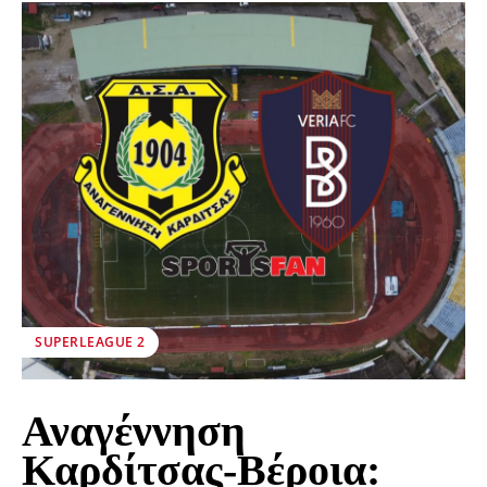
SUPERLEAGUE 2
Αναγέννηση
Καρδίτσας-Βέροια: