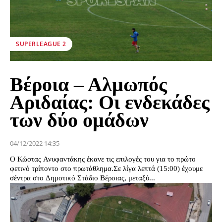
SUPERLEAGUE 2
Βέροια – Αλμωπός
Αριδαίας: Οι ενδεκάδες
των δύο ομάδων
04/12/2022 14:35
Ο Κώστας Ανυφαντάκης έκανε τις επιλογές του για το πρώτο
φετινό τρίποντο στο πρωτάθλημα.Σε λίγα λεπτά (15:00) έχουμε
σέντρα στο Δημοτικό Στάδιο Βέροιας, μεταξύ...