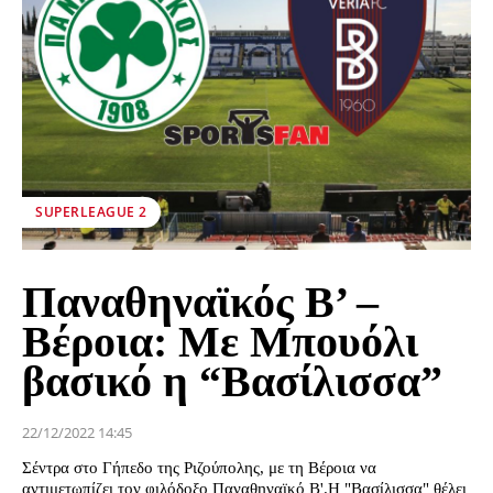
SUPERLEAGUE 2
Παναθηναϊκός Β’ –
Βέροια: Με Μπουόλι
βασικό η “Βασίλισσα”
22/12/2022 14:45
Σέντρα στο Γήπεδο της Ριζούπολης, με τη Βέροια να
αντιμετωπίζει τον φιλόδοξο Παναθηναϊκό Β'.Η "Βασίλισσα" θέλει