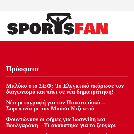
Πρόσφατα
Μπλόκο στο ΣΕΦ: Το Ελεγκτικό ακύρωσε τον
διαγωνισμό και πάει σε νέα δημοπράτηση!
Νέα μεταγραφή για τον Παναιτωλικό –
Συμφωνία με τον Μούσα Ντζενεπό
Φουντώνουν οι φήμες για Ιωαννίδη και
Βουλγαράκη – Τι ακούστηκε για το ζευγάρι