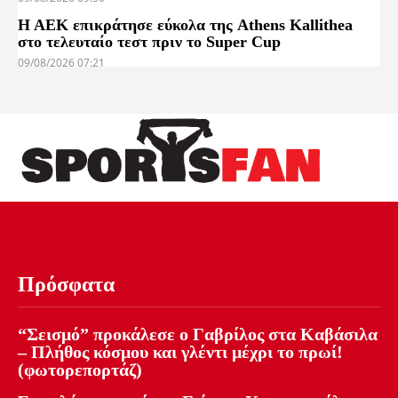
Η ΑΕΚ επικράτησε εύκολα της Athens Kallithea
στο τελευταίο τεστ πριν το Super Cup
09/08/2026 07:21
Πρόσφατα
“Σεισμό” προκάλεσε ο Γαβρίλος στα Καβάσιλα
– Πλήθος κόσμου και γλέντι μέχρι το πρωί!
(φωτορεπορτάζ)