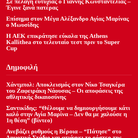
Σε πελάγη ευτυχίας ο Γιάννης Κωνσταντέλιας –
Έγινε ξανά πατέρας
Επίσημα στον Μέγα Αλέξανδρο Αγίας Μαρίνας
ο Μωυσίδης
Η ΑΕΚ επικράτησε εύκολα της Athens
Kallithea στο τελευταίο τεστ πριν το Super
Cup
Δημοφιλή
Χάντμπολ: Αποκλεισμός στον Νίκο Τσαγκέρα
του Ζαφειράκη Νάουσας – Οι αποφάσεις της
αθλητικής δικαιοσύνης
Σαντικίδης: “Θέλουμε να δημιουργήσουμε κάτι
καλό στην Αγία Μαρίνα – Δεν θα με χαλούσε η
1η θέση” (βίντεο)
Ανεβάζει ρυθμούς η Βέροια – “Πάτησε” στο
Δημοτικό Στάδιο και φτιάχνει το ρόστερ της