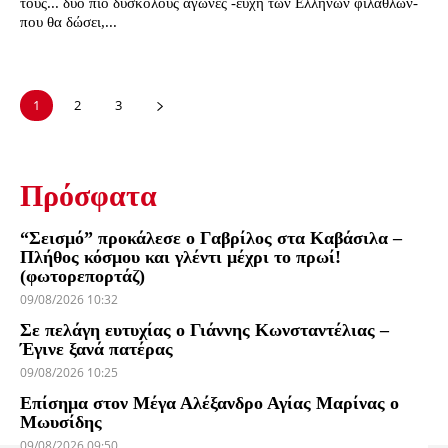
τους... δύο πιο δύσκολους αγώνες -ευχή των Ελλήνων φιλάθλων-
που θα δώσει,...
1
2
3
Πρόσφατα
“Σεισμό” προκάλεσε ο Γαβρίλος στα Καβάσιλα –
Πλήθος κόσμου και γλέντι μέχρι το πρωί!
(φωτορεπορτάζ)
09/08/2026 10:32
Σε πελάγη ευτυχίας ο Γιάννης Κωνσταντέλιας –
Έγινε ξανά πατέρας
09/08/2026 10:25
Επίσημα στον Μέγα Αλέξανδρο Αγίας Μαρίνας ο
Μωυσίδης
09/08/2026 09:50