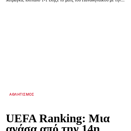
Μπράγκα, ισόπαλο 1-1 έληξε το ματς του Παναθηναϊκού με την...
ΑΘΛΗΤΙΣΜΌΣ
UEFA Ranking: Μια
ανάσα από την 14η