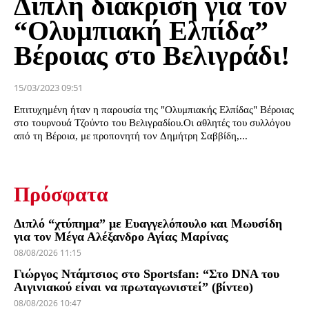
Διπλή διάκριση για τον
“Ολυμπιακή Ελπίδα”
Βέροιας στο Βελιγράδι!
15/03/2023 09:51
Επιτυχημένη ήταν η παρουσία της "Ολυμπιακής Ελπίδας" Βέροιας
στο τουρνουά Τζούντο του Βελιγραδίου.Οι αθλητές του συλλόγου
από τη Βέροια, με προπονητή τον Δημήτρη Σαββίδη,...
Πρόσφατα
Διπλό “χτύπημα” με Ευαγγελόπουλο και Μωυσίδη
για τον Μέγα Αλέξανδρο Αγίας Μαρίνας
08/08/2026 11:15
Γιώργος Ντάμτσιος στο Sportsfan: “Στο DNA του
Αιγινιακού είναι να πρωταγωνιστεί” (βίντεο)
08/08/2026 10:47