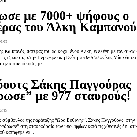
οί...
ωσε με 7000+ ψήφους ο
έρας του Άλκη Καμπανού
3:33
ης Καμπανός, πατέρας του αδικοχαμένου Άλκη, εξελέγη με τον συνδ
Τζιτζικώστα, στην Περιφερειακή Ενότητα Θεσσαλονίκης.Μία νέα τετ
την αυτοδιοίκηση, με...
όουτς Σάκης Παγγούρας
ρωσε” με 977 σταυρούς!
5:45
ς σύμβουλος της παράταξης “Ώρα Ευθύνης”, Σάκης Παγγούρας, στην
 “σάρωσε” στη σταυροδοσία των υποψηφίων κατά τις χθεσινές δημοτι
ού κατάφερε να...