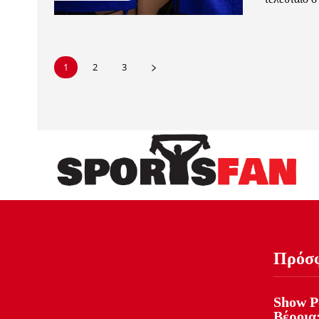
1
2
3
Πρόσ
Show Ρ
Βέροια: