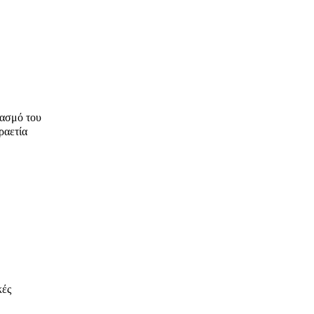
υασμό του
ραετία
κές