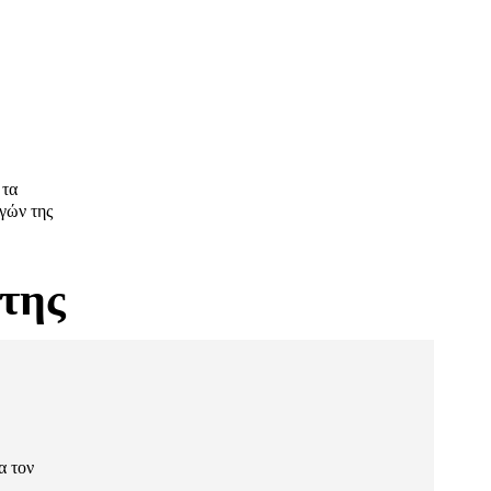
 τα
γών της
 της
α τον