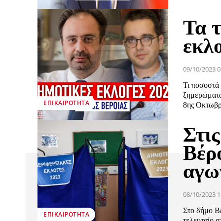
Τα 
εκλ
09/10/2023 0
Τι ποσοστά
ξημερώματα
ΕΠΙΚΑΙΡΌΤΗΤΑ
8ης Οκτωβρί
Στις
Βέρ
αγω
08/10/2023 1
Στο δήμο Βέ
ΕΠΙΚΑΙΡΌΤΗΤΑ
τελευταίο σ