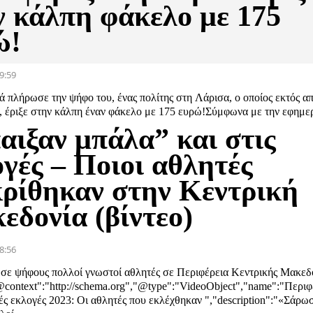
ν κάλπη φάκελο με 175
ώ!
9:59
 πλήρωσε την ψήφο του, ένας πολίτης στη Λάρισα, ο οποίος εκτός α
, έριξε στην κάλπη έναν φάκελο με 175 ευρώ!Σύμφωνα με την εφημερ
αιξαν μπάλα” και στις
γές – Ποιοι αθλητές
κρίθηκαν στην Κεντρική
εδονία (βίντεο)
8:56
σε ψήφους πολλοί γνωστοί αθλητές σε Περιφέρεια Κεντρικής Μακεδο
context":"http://schema.org","@type":"VideoObject","name":"Περιφ
ές εκλογές 2023: Οι αθλητές που εκλέχθηκαν ","description":"«Σάρω