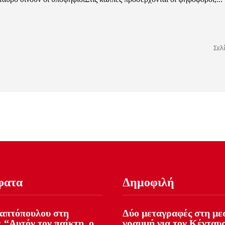
Σελ
φατα
Δημοφιλή
απτόπουλου στη
Δύο μεταγραφές στη με
 “Αυτόν τον παίκτη, ο
γραμμή για τον Κένταυ