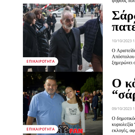
ψήφους πολλ
Σάρ
πατ
10/10/2023 1
Ο Αριστείδ
Απόστολου 
ΕΠΙΚΑΙΡΌΤΗΤΑ
ξημερώνει σ
Ο κ
“σά
09/10/2023 1
Ο δημοτικό
κυριολεξία
ΕΠΙΚΑΙΡΌΤΗΤΑ
εκλογές, αφ