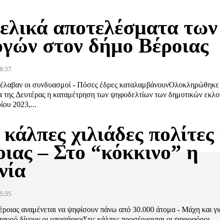
τελικά αποτελέσματα των
ογών στον δήμο Βέροιας
8:37
 έλαβαν οι συνδυασμοί - Πόσες έδρες καταλαμβάνουνΟλοκληρώθηκε
 της Δευτέρας η καταμέτρηση των ψηφοδελτίων των δημοτικών εκλο
ου 2023,...
 κάλπες χιλιάδες πολίτες
οιας – Στο “κόκκινο” η
νία
5:35
ροιας αναμένεται να ψηφίσουν πάνω από 30.000 άτομα - Μάχη και γι
ταυρό δίνουν οι υποψήφιοιΣτις κάλπες προσέρχονται οι ψηφοφόροι,...