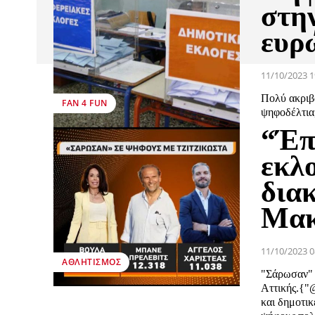
στη
ευρ
11/10/2023 1
Πολύ ακριβά
FAN 4 FUN
ψηφοδέλτια
“Έπ
εκλο
δια
Μακ
11/10/2023 0
ΑΘΛΗΤΙΣΜΌΣ
"Σάρωσαν" 
Αττικής.{"@
και δημοτικ