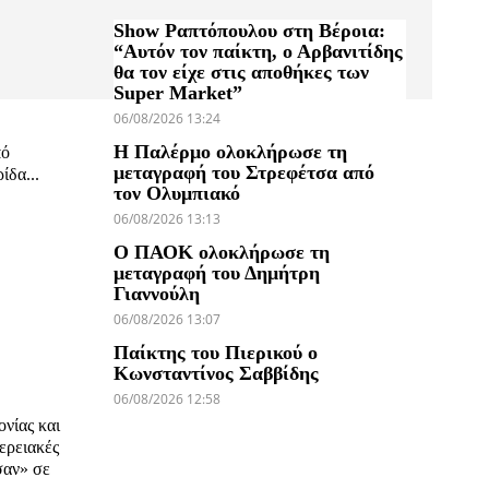
Show Ραπτόπουλου στη Βέροια:
“Αυτόν τον παίκτη, ο Αρβανιτίδης
θα τον είχε στις αποθήκες των
Super Market”
06/08/2026 13:24
Η Παλέρμο ολοκλήρωσε τη
πό
μεταγραφή του Στρεφέτσα από
ίδα...
τον Ολυμπιακό
06/08/2026 13:13
Ο ΠΑΟΚ ολοκλήρωσε τη
μεταγραφή του Δημήτρη
Γιαννούλη
06/08/2026 13:07
Παίκτης του Πιερικού ο
Κωνσταντίνος Σαββίδης
06/08/2026 12:58
νίας και
ερειακές
σαν» σε