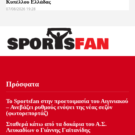
Κυπέλλου Ελλάδας
07/08/2026 19:28
Πρόσφατα
Το Sportsfan στην προετοιμασία του Αιγινιακού
– Ανεβάζει ρυθμούς ενόψει της νέας σεζόν
(φωτορεπορτάζ)
Σταθερά κάτω από τα δοκάρια του Α.Σ.
Λευκαδίων ο Γιάννης Γαϊτανίδης