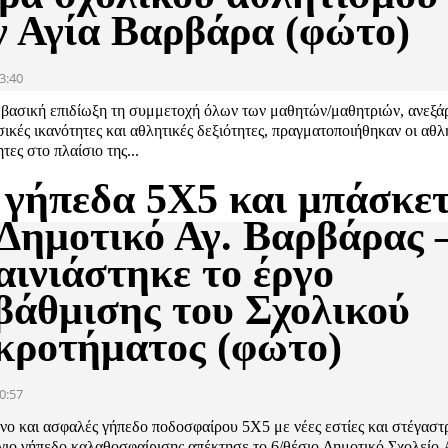
ν Αγία Βαρβάρα (φώτο)
3:40
 βασική επιδίωξη τη συμμετοχή όλων των μαθητών/μαθητριών, ανεξά
σικές ικανότητες και αθλητικές δεξιότητες, πραγματοποιήθηκαν οι αθλ
τες στο πλαίσιο της...
 γήπεδα 5Χ5 και μπάσκε
 Δημοτικό Αγ. Βαρβάρας 
αινιάστηκε το έργο
βάθμισης του Σχολικού
κροτήματος (φώτο)
0:57
νο και ασφαλές γήπεδο ποδοσφαίρου 5Χ5 με νέες εστίες και στέγαστρ
γιο γήπεδο καλαθοσφαίρισης απέκτησε το 6/θέσιο Δημοτικό Σχολείο 