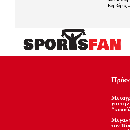
Βαρβάρας...
Πρόσ
Μεταγρ
για την
“κυανό
Μεγάλη
τον Τάσ