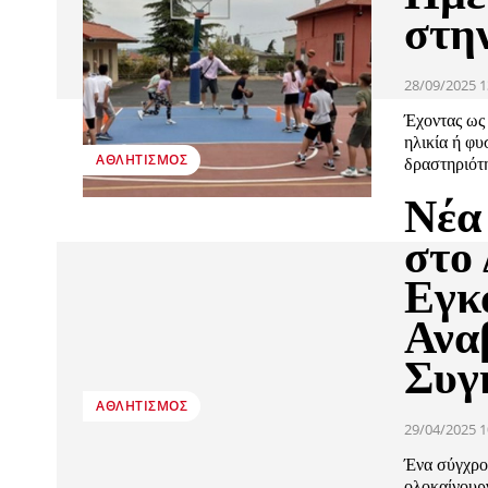
στη
28/09/2025 1
Έχοντας ως
ηλικία ή φυ
ΑΘΛΗΤΙΣΜΌΣ
δραστηριότη
Νέα
στο
Εγκ
Ανα
Συγ
ΑΘΛΗΤΙΣΜΌΣ
29/04/2025 1
Ένα σύγχρο
ολοκαίνουρ