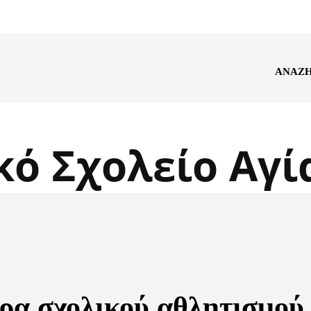
ΑΝΑΖ
κό Σχολείο Αγί
ρα σχολικού αθλητισμού