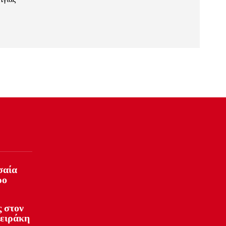
σαία
ρο
 στον
φειράκη