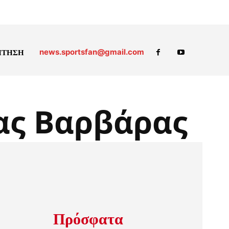
news.sportsfan@gmail.com
ΗΤΗΣΗ
ας Βαρβάρας
Πρόσφατα