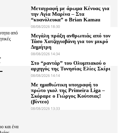
Μεταγραφή με άρωμα Κένυας για
την Αγία Μαρίνα – Στα
“κυανόλευκα” ο Brian Kamau
08/08/2026 18:30
ρτητα από
Μεγάλη πράξη ανθρωπιάς από τον
ητικές
Τάσο Χατζηγιοβάνη για τον μικρό
Δημήτρη
08/08/2026 14:34
τ
Στο “ραντάρ” του Ολυμπιακού ο
–
αρχηγός της Τυνησίας Ελίες Σκίρι
08/08/2026 14:14
Με ημαθιώτικη υπογραφή το
πρώτο γκολ της Primeira Liga –
Σκόραρε ο Γιώργος Κούτσιας!
(βίντεο)
08/08/2026 13:33
ο και ένα
Αγίας