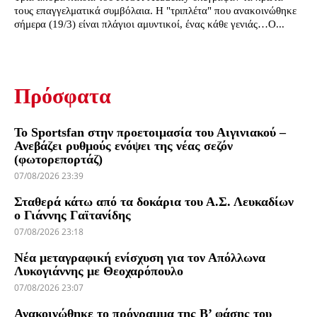
τους επαγγελματικά συμβόλαια. Η "τριπλέτα" που ανακοινώθηκε
σήμερα (19/3) είναι πλάγιοι αμυντικοί, ένας κάθε γενιάς…O...
Πρόσφατα
Το Sportsfan στην προετοιμασία του Αιγινιακού –
Ανεβάζει ρυθμούς ενόψει της νέας σεζόν
(φωτορεπορτάζ)
07/08/2026 23:39
Σταθερά κάτω από τα δοκάρια του Α.Σ. Λευκαδίων
ο Γιάννης Γαϊτανίδης
07/08/2026 23:18
Νέα μεταγραφική ενίσχυση για τον Απόλλωνα
Λυκογιάννης με Θεοχαρόπουλο
07/08/2026 23:07
Ανακοινώθηκε το πρόγραμμα της Β’ φάσης του