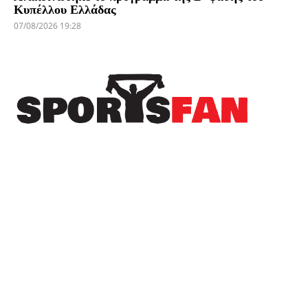
Κυπέλλου Ελλάδας
07/08/2026 19:28
Πρόσφατα
Το Sportsfan στην προετοιμασία του Αιγινιακού
– Ανεβάζει ρυθμούς ενόψει της νέας σεζόν
(φωτορεπορτάζ)