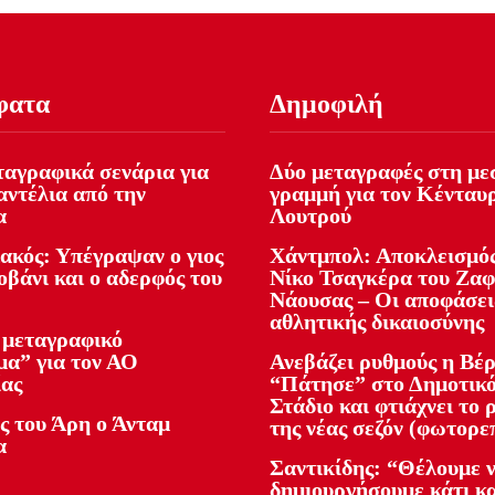
φατα
Δημοφιλή
ταγραφικά σενάρια για
Δύο μεταγραφές στη με
ντέλια από την
γραμμή για τον Κένταυ
α
Λουτρού
ακός: Υπέγραψαν ο γιος
Χάντμπολ: Αποκλεισμός
οβάνι και ο αδερφός του
Νίκο Τσαγκέρα του Ζα
Νάουσας – Οι αποφάσει
αθλητικής δικαιοσύνης
 μεταγραφικό
μα” για τον ΑΟ
Ανεβάζει ρυθμούς η Βέρ
ας
“Πάτησε” στο Δημοτικ
Στάδιο και φτιάχνει το 
ς του Άρη ο Άνταμ
της νέας σεζόν (φωτορε
α
Σαντικίδης: “Θέλουμε 
δημιουργήσουμε κάτι κ