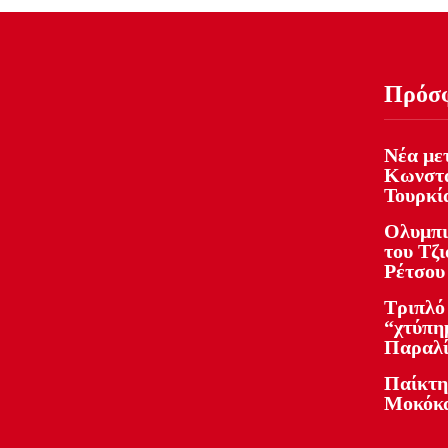
Πρόσ
Νέα με
Κωνστα
Τουρκί
Ολυμπι
του Τζι
Ρέτσου
Τριπλό
“χτύπη
Παραλί
Παίκτη
Μοκόκ