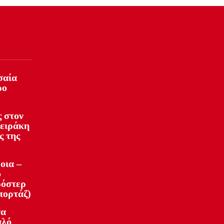
σαία
ρο
 στον
φειράκη
ς της
οια –
ό
ρόστερ
πορτάζ)
να
αλό